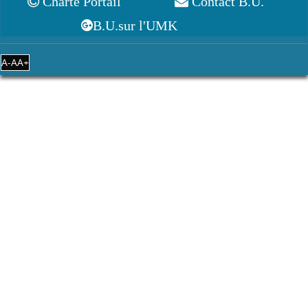
Charte Portail
Contact B.U.
B.U.sur l'UMK
A-
A
A+