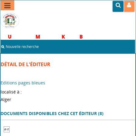
Portail documentaire
U
niversité
M
ohamed
K
hider
B
iskra
Nouvelle recherche
DÉTAIL DE L'ÉDITEUR
Editions pages bleues
localisé à :
Alger
DOCUMENTS DISPONIBLES CHEZ CET ÉDITEUR (
8
)