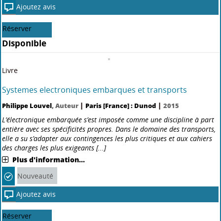
Réserver
Disponible
Livre
Précis d'histoire romaine
|
Marcel Bordet
, Auteur ;
Pierre Lévêque
, Auteur
Paris [France] :
|
Dunod
2021
Cet ouvrage propose une initiation au monde romain, de la fondation
de l’Urbs à la disparition de l’Empire en Occident en 476. L’auteur
dégage les lignes essentielles du récit des événements, bannissant
l’anecdotique au pro t de développe[...]
Plus d'information...
Ajoutez avis
Réserver
Disponible