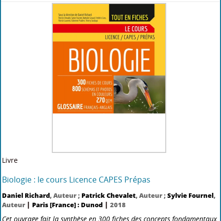
Ajoutez avis
Disponible
Livre
Atlas d'initiation aux cartes et coupes géologiques
|
Denis Sorel
, Auteur ;
Pierre Vergely
, Auteur
Paris [France] :
|
Dunod
2014
Cet ouvrage expose de manière synthétique les bases de la lecture de
cartes géologiques et de la réalisation de coupes géologiques,
documents indispensables aux géologues de toutes spécialités. A jour
des nouvelles sources de données, il e[...]
Plus d'information...