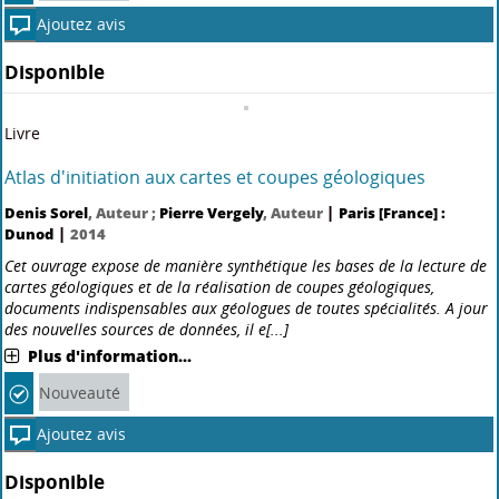
Livre
Analyse complexe : fonctions holomorphes d'une variable
|
Andrei Lordan
, Auteur ;
Vincent Michel
, Auteur
Paris [France] :
|
Dunod
2021
L'analyse complexe, qui mélange topologie, calcul différentiel,
intégration et même algèbre, est un sujet incontournable dont les
applications traversent quasiment tous les domaines
mathématiques.Cet ouvrage aborde tous les grands théorèmes
fond[...]
Plus d'information...
Nouveauté