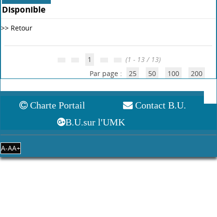
Livre
Sciences industrielles pour l'ingénieur : 1re année MPSI-
PCSI-PTSI tout en un
Jean-Dominique Mosser
, Auteur ;
Jean-Jacques Marchandeau
,
|
|
Auteur ;
Jacques Tanoh
, Auteur
Paris [France] : Dunod
2015
Ce manuel tout-en-un, conforme à la réforme des programmes 2013,
propose aux élèves de 1re année MPSI-PCSI-PTSI un cours complet
accompagné de nombreux exercices et problèmes intégralement
résolus. Il accompagnera l'élève toute l'année da[...]
Plus d'information...
Ajoutez avis
Réserver
Disponible
Livre