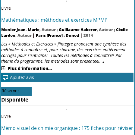
Livre
Géologie
Emmanuel Laurent
, Auteur ;
marc De rafèlis
, Auteur ;
Ariane
|
|
Pasco
, Auteur
Paris [France] : Dunod
2018
Cet ouvrage aborde, sous forme de fiches synthétiques richement
illustrées, plus de 80 thèmes fondamentaux en géologie, parmi
lesquels : le climat, les failles, les fossiles, les roches, la tectonique des
plaques, les Alpes, les volcans... Des[...]
Plus d'information...
Nouveauté
Ajoutez avis
Disponible
Livre