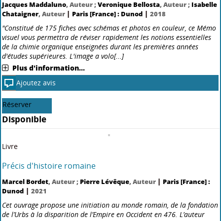
Le livre des techniques du son : notions fondamentales
Jean-Michel Denizart
, Auteur ;
Alain Bouteveille-Sanders
, Auteur ;
|
|
Ursula Bouteveille-Sanders
, Auteur
Paris [France] : Dunod
2021
Le Livre des techniques du son — Notions fondamentales est un
ouvrage interdisciplinaire qui réalise une synthèse de toutes les
connaissances élémentaires dans le domaine du son. Les
fondamentaux de physique, d’électroacoustique, d’acoustique, d[...]
Plus d'information...
Ajoutez avis
Disponible
Livre
Mathématiques : méthodes et exercices MPMP
Monier Jean- Marie
, Auteur ;
Guillaume Haberer
, Auteur ;
Cécile
|
|
Lardon
, Auteur
Paris [France] : Dunod
2014
Les « Méthodes et Exercices » J'intègre proposent une synthèse des
méthodes à connaître et, pour chacune, des exercices entièrement