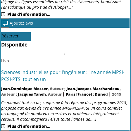
corrigés pour s'entraîner. Toutes les méthodes à connaître* Par
thème du programme, les méthodes sont présentée[...]
Plus d'information...
Ajoutez avis
Réserver
Disponible
Livre
Mémo visuel de chimie organique : 175 fiches pour réviser
Jacques Maddaluno
, Auteur ;
Veronique Bellosta
, Auteur ;
Isabelle
|
|
Chataigner
, Auteur
Paris [France] : Dunod
2018
"Constitué de 175 fiches avec schémas et photos en couleur, ce Mémo
visuel vous permettra de réviser rapidement les notions essentielles
de la chimie organique enseignées durant les premières années
d'études supérieures. L'image a volo[...]
Plus d'information...
Ajoutez avis