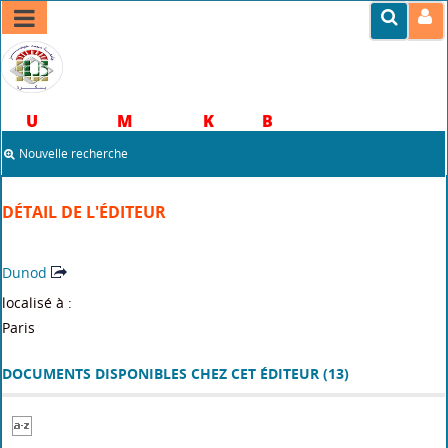
Portail documentaire
U
niversité
M
ohamed
K
hider
B
iskra
Nouvelle recherche
DÉTAIL DE L'ÉDITEUR
Dunod
localisé à :
Paris
DOCUMENTS DISPONIBLES CHEZ CET ÉDITEUR (
13
)