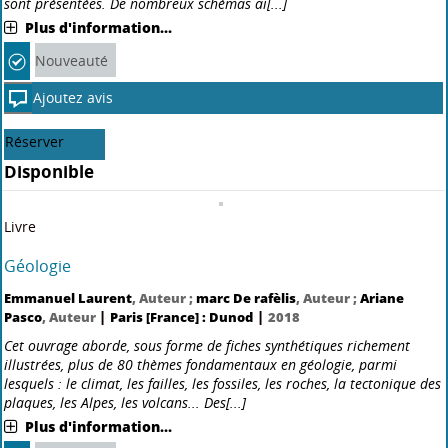
Livre
Biologie : le cours Licence CAPES Prépas
Daniel Richard
, Auteur ;
Patrick Chevalet
, Auteur ;
Sylvie Fournel
,
|
|
Auteur
Paris [France] : Dunod
2018
Cet ouvrage fait la synthèse en 300 fiches des concepts fondamentaux
de la biologie enseignés durant les premières années d'études
supérieures. La présentation est adaptée aux besoins des étudiants
préparant un examen ou un concours : des fiches[...]
Plus d'information...
Nouveauté
Ajoutez avis
Réserver
Disponible