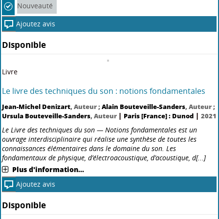
Livre
Génétique en 82 fiches
|
Jean-Louis Serre
, Auteur ;
Louise Blottière
, Auteur
Paris [France]
: Dunod
Les ouvrages de la collection "Maxi-Fiches" s'adressent aux étudiants
désireux de maîtriser les fondamentaux d'une discipline. En 82 fiches
de deux à quatre pages toutes les grandes notions de la génétique
sont présentées. De nombreux schémas ai[...]
Plus d'information...
Nouveauté
Ajoutez avis
Réserver
Disponible