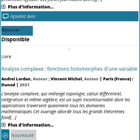
au laboratoire
Marie-Hélène Aubert
, Auteur ;
Stéphane Bernier
, Auteur ;
Brigitte
|
|
Diers
, Auteur
Paris [France] : Dunod
2018
Cet ouvrage propose des fiches synthétiques sur 150 produits
chimiques utilisés couramment en laboratoire. Il a pour but de
sensibiliser les utilisateurs au risque chimique et de permettre une
prévention efficace. Les fiches fournissent des inf[...]
Plus d'information...
Ajoutez avis
Réserver
Disponible