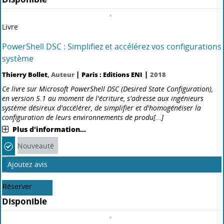
Livre
PowerPoint : (versions 2019 et Office 365) - Maîtrisez les
fonctions avancées
|
|
GRIS Myriam
, Auteur
Paris : Editions ENI
2019
Ce livre a été conçu pour vous présenter de façon claire et détaillée
les fonctions avancées de PowerPoint : il est destiné à toute personne
connaissant les bases de PowerPoint et souhaitant aller plus loin par
l'apprentissage des fonctions[...]
Plus d'information...
Ajoutez avis
Réserver