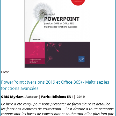
Livre
Photoshop CC : Edition 2017
|
|
Didier Mazier, Philippe Perraud
, Auteur
Paris : Editions ENI
2018
Ce livre de la collection vBook se compose d'un guide complet pour
apprendre l'ensemble des fonctionnalités du logiciel de retouche
d'images Photoshop CC et d'un complément sous forme de vidéo sur
la réalisation de plus de vingt cas d'usage. Liv[...]
Plus d'information...
Nouveauté