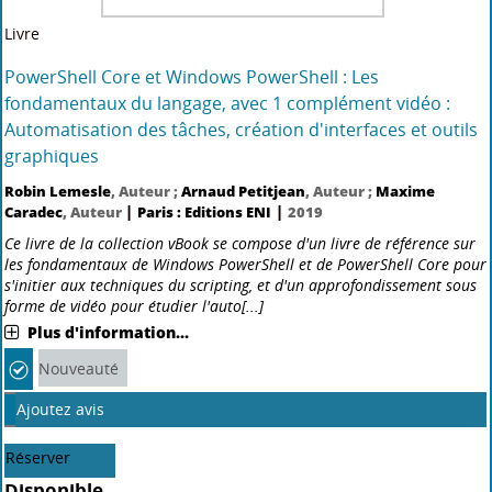
PowerPoint : versions 2019 et Office 365
|
|
GRIS Myriam
, Auteur
Paris : Editions ENI
2019
Retrouvez d'un seul coup d'oeil dans cet aide-mémoire, les principales
fonctionnalités du logiciel de Présentation Assistée par Ordinateur
Microsoft® PowerPoint ; il a été rédigé avec la version 2019 de
PowerPoint et intègre les nouveautés et di[...]
Plus d'information...
Ajoutez avis
Réserver
Disponible