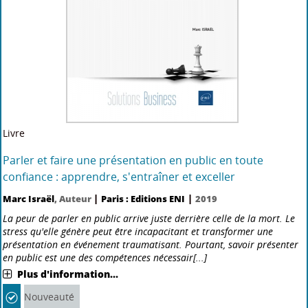
Livre
Outlook : (versions 2019 et Office 365) - maîtrisez les
fonctions avancée
Paris : Editions ENI
2019
Ce livre a été conçu pour vous présenter de façon claire et détaillée
les fonctions avancées d'Outlook : il est destiné à toute personne
connaissant les bases d'Outlook et souhaitant aller plus loin par
l'apprentissage des fonctions avancées de [...]
Plus d'information...
Nouveauté
Ajoutez avis