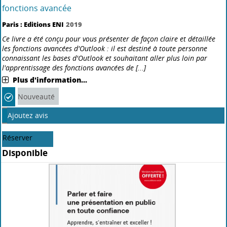
Livre
Outlook : (versions 2019 et Office 365) - Fonctions de base
Paris : Editions ENI
2019
Ce livre vous présente dans le détail les fonctions à connaître pour
gérer vos messages, calendriers, contacts et tâches avec Outlook, le
célèbre logiciel de messagerie de Microsoft® ; il s'adresse à toute
personne débutante dans l'utilisation d[...]
Plus d'information...
Ajoutez avis
Réserver
Disponible