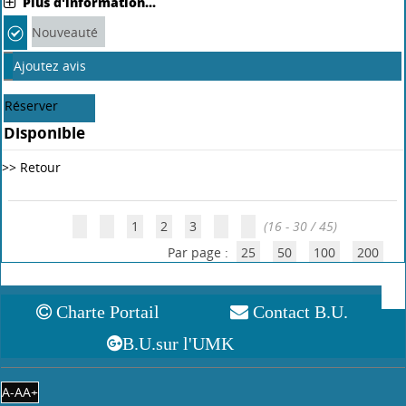
Livre
Raspberry Pi 2 : exploitez tout le potentiel de votre nano-
ordinateur
|
|
François Mocq
, Auteur
Paris : Editions ENI
2015
L'objectif de ce livre est de fournir au lecteur des bases solides pour
explorer les ressources offertes par le Raspberry Pi tant du point de
vue du système d'exploitation que du développement et de
l'interfaçage physique. Aucun prérequis en Lin[...]
Plus d'information...
Nouveauté