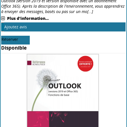
Paris : Editions ENI
2019
Ce guide pratique vous présente dans le détail les fonctions du
logiciel de messagerie Microsoft® Outlook 2019. Il s'adresse à toute
personne désirant découvrir et approfondir l'ensemble de ses
fonctionnalités. Après la description de l'en[...]
Plus d'information...
Nouveauté
Ajoutez avis
Réserver
Disponible
Livre
Outlook : versions 2019 et office 365
|
|
Collectif
, Auteur
Paris : Editions ENI
2019
Retrouvez dans ce livre les fonctions essentielles de Microsoft®
Outlook (version 2019 et version disponible avec un abonnement