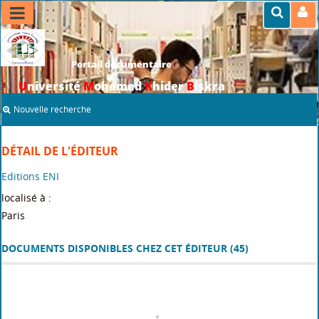
Portail documentaire
U
niversité
M
ohamed
K
hider
B
iskra
Nouvelle recherche
DÉTAIL DE L'ÉDITEUR
Editions ENI
localisé à :
Paris
DOCUMENTS DISPONIBLES CHEZ CET ÉDITEUR (
45
)