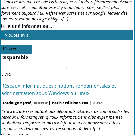
|
|
Thierry Bollet
, Auteur
Paris : Editions ENI
2018
Ce livre sur Microsoft PowerShell DSC (Desired State Configuration),
en version 5.1 au moment de l'écriture, s'adresse aux ingénieurs
système désireux d'accélérer, de simplifier et d'homogénéiser la
configuration de leurs environnements de produ[...]
Plus d'information...
Nouveauté
Ajoutez avis
Réserver
Disponible