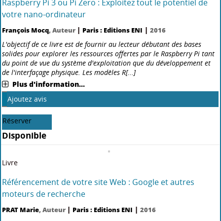
graphiques
Robin Lemesle
, Auteur ;
Arnaud Petitjean
, Auteur ;
Maxime
|
|
Caradec
, Auteur
Paris : Editions ENI
2019
Ce livre de la collection vBook se compose d'un livre de référence sur
les fondamentaux de Windows PowerShell et de PowerShell Core pour
s'initier aux techniques du scripting, et d'un approfondissement sous
forme de vidéo pour étudier l'auto[...]
Plus d'information...
Nouveauté
Ajoutez avis
Réserver
Disponible
Livre
PowerShell DSC : Simplifiez et accélérez vos configurations
système