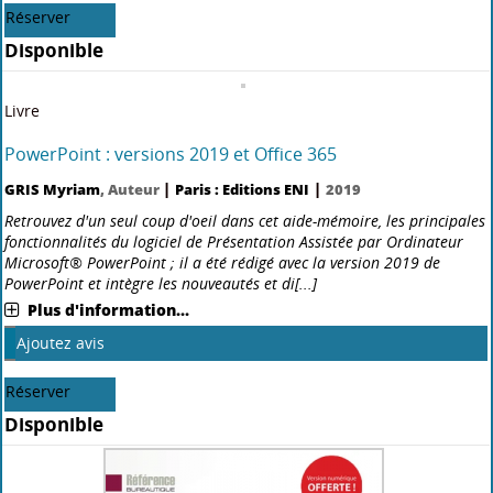
confiance : apprendre, s'entraîner et exceller
|
|
Marc Israël
, Auteur
Paris : Editions ENI
2019
La peur de parler en public arrive juste derrière celle de la mort. Le
stress qu'elle génère peut être incapacitant et transformer une
présentation en événement traumatisant. Pourtant, savoir présenter
en public est une des compétences nécessair[...]
Plus d'information...
Nouveauté
Ajoutez avis
Réserver
Disponible