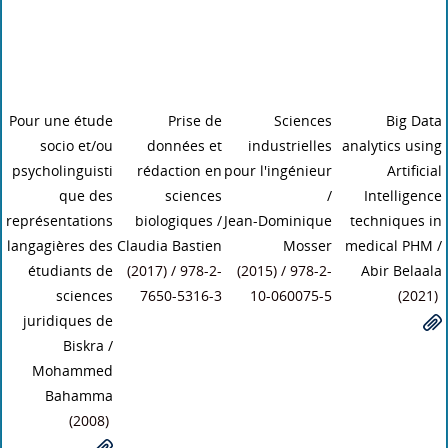
Pour une étude
Prise de
Sciences
Big Data
socio et/ou
données et
industrielles
analytics using
psycholinguisti
rédaction en
pour l'ingénieur
Artificial
que des
sciences
/
Intelligence
représentations
biologiques
/
Jean-Dominique
techniques in
langagières des
Claudia Bastien
Mosser
medical PHM
/
étudiants de
(2017) / 978-2-
(2015) / 978-2-
Abir Belaala
sciences
7650-5316-3
10-060075-5
(2021)
juridiques de
Biskra
/
Mohammed
Bahamma
(2008)