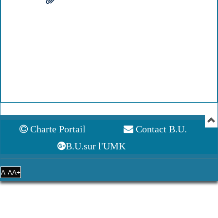
Charte Portail
Contact B.U.
B.U.sur l'UMK
A-
A
A+