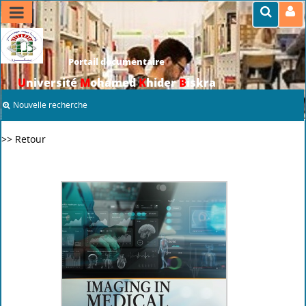
Portail documentaire
U
niversité
M
ohamed
K
hider
B
iskra
Nouvelle recherche
>> Retour