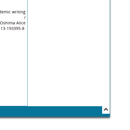
demic writing
/
Oshima Alice
13-193395-8