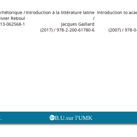
 rhétorique
/
Introduction à la littérature latine
Introduction to aca
livier Reboul
/
2-13-062568-1
Jacques Gaillard
(2017) / 978-2-200-61780-6
(2007) / 978-0-
.
B.U.sur l'UMK