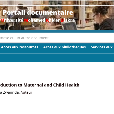
Portail documentaire
U
niversité
M
ohamed
K
hider
B
iskra
Accès aux ressources
Accès aux bibliothèques
Services aux 
oduction to Maternal and Child Health
a Zwannda
, Auteur