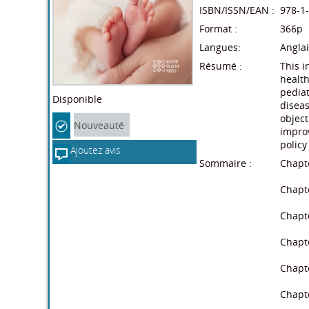
ISBN/ISSN/EAN :
978-1
Format :
366p
Langues:
Anglai
Résumé :
This i
health
pediat
Disponible
diseas
object
Nouveauté
impro
policy
Ajoutez avis
Sommaire :
Chapte
Chapt
Chapte
Chapt
Chapt
Chapt