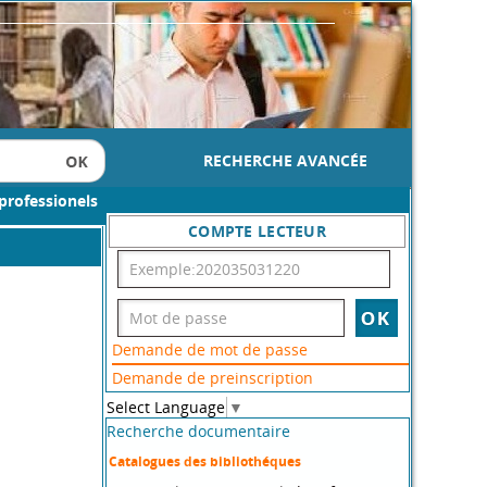
RECHERCHE AVANCÉE
professionels
COMPTE LECTEUR
Demande de mot de passe
Demande de preinscription
Select Language
▼
Recherche documentaire
Catalogues des bibliothéques