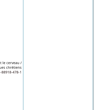
et le cerveau
/
ques chrétiens
2-88918-478-1