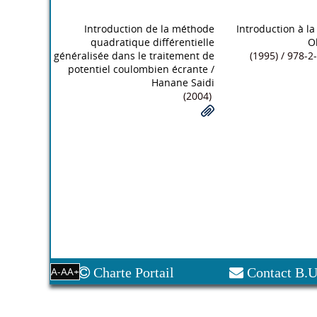
Introduction de la méthode
Introduction à la
quadratique différentielle
O
généralisée dans le traitement de
(1995) / 978-
potentiel coulombien écrante
/
Hanane Saidi
(2004)
A-
A
A+
Charte Portail
Contact B.U