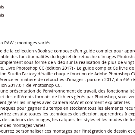
is
is
ra RAW
;
montages variés
re de la collection vBook se compose d'un guide complet pour app
mble des fonctionnalités du logiciel de retouche d'images Photosh
omplément sous forme de vidéo sur la réalisation de plus de vingt
e. Livre Photoshop CC (édition 2017) - Le guide complet Ce livre de 
tion Studio Factory détaille chaque fonction de Adobe Photoshop CC,
érence en matière de retouches d'images ; paru en 2017, il a été r
sion 2017.0.1 de Photoshop CC.
une présentation de l'environnement de travail, des fonctionnalité
et des différents formats de fichiers gérés par Photoshop, vous ve
nt gérer les images avec Camera RAW et comment exploiter les
thèques pour gagner du temps en stockant tous les éléments récur
rirez ensuite toutes les techniques de sélection, apprendrez à expl
de couleurs des images, les calques, les styles et les modes de fu
er des montages variés.
ourrez personnaliser ces montages par l'intégration de dessin et de