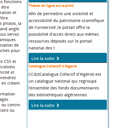
es fonctions
Thèses en ligne sur e-print
 être
ration et
Afin de permettre une visibilité et
ltre.
accessibilité du patrimoine scientifique
s photos, la
de l'université ,le portail offre la
grand angle
possibilité d'accès direct aux mêmes
ous verrez
namiques
ressources déposés sur le portail
isation de
national des t
ouches pour
Lire la suite
es CSS et
Catalogue Collectif d'Algerie
ications
icité et
CCdz(Catalogue Collectif d'Algérie) est
prendrez
un catalogue national qui regroupe
s en créant
l’ensemble des fonds documentaires
ormation
des bibliothèques algériennes.
ages :
s ou contre-
Lire la suite
tions ou