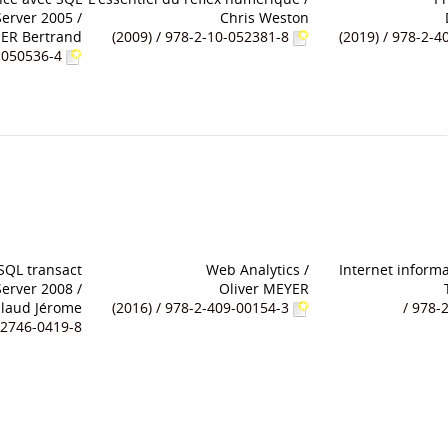
Server 2005
/
Chris Weston
ER Bertrand
(2009) / 978-2-10-052381-8
(2019) / 978-2-
0-050536-4
SQL transact
Web Analytics
/
Internet informa
erver 2008
/
Oliver MEYER
llaud Jérome
(2016) / 978-2-409-00154-3
/ 978-
8-2746-0419-8