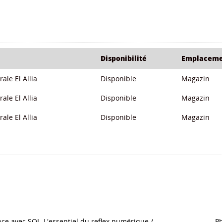
Disponibilité
Emplaceme
ale El Allia
Disponible
Magazin
ale El Allia
Disponible
Magazin
ale El Allia
Disponible
Magazin
nce avec SQL
L'essentiel du reflex numérique
/
P