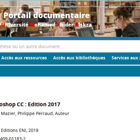
Portail documentaire
U
niversité
M
ohamed
K
hider
B
iskra
Accès aux ressources
Accès aux bibliothèques
Services aux 
oshop CC : Edition 2017
 Mazier, Philippe Perraud
, Auteur
: Editions ENI
, 2018
-409-01183-2