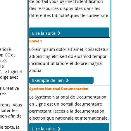
Ce portail vous permet l'identification
des ressources disponibles dans les
différentes bibliothèques de l'université
.
Lire la suite
Brève 1
Lorem ipsum dolor sit amet, consectetur
rendre
op CC et
adipisicing elit, sed do eiusmod tempor
 cas
incididunt ut labore et dolore magna
la
aliqua.
 le logiciel
édigé avec
Exemple de lien
s Creative
Système National Documentation
rrez
Le Système National de Documentation
en Ligne est un portail documentaire
rents. Vous
oiter les
permettant l’accès a la documentation
sion afin de
électronique nationale et internationale.
 texte, la
Lire la suite