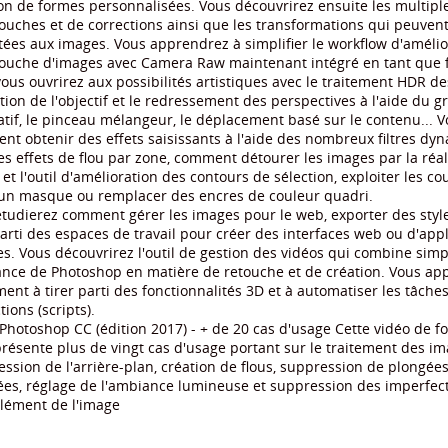
on de formes personnalisées. Vous découvrirez ensuite les multipl
ouches et de corrections ainsi que les transformations qui peuvent
ées aux images. Vous apprendrez à simplifier le workflow d'amélio
ouche d'images avec Camera Raw maintenant intégré en tant que fi
ous ouvrirez aux possibilités artistiques avec le traitement HDR de
tion de l'objectif et le redressement des perspectives à l'aide du 
tif, le pinceau mélangeur, le déplacement basé sur le contenu... V
t obtenir des effets saisissants à l'aide des nombreux filtres dy
es effets de flou par zone, comment détourer les images par la réal
 et l'outil d'amélioration des contours de sélection, exploiter les c
 un masque ou remplacer des encres de couleur quadri.
tudierez comment gérer les images pour le web, exporter des styl
parti des espaces de travail pour créer des interfaces web ou d'appl
s. Vous découvrirez l'outil de gestion des vidéos qui combine simpl
ance de Photoshop en matière de retouche et de création. Vous ap
ent à tirer parti des fonctionnalités 3D et à automatiser les tâche
tions (scripts).
Photoshop CC (édition 2017) - + de 20 cas d'usage Cette vidéo de f
résente plus de vingt cas d'usage portant sur le traitement des im
ssion de l'arrière-plan, création de flous, suppression de plongée
ées, réglage de l'ambiance lumineuse et suppression des imperfec
élément de l'image