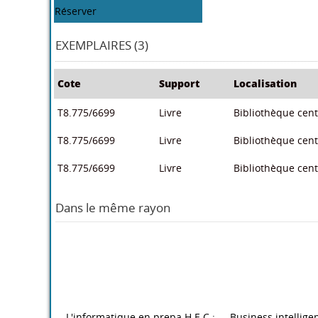
Réserver
EXEMPLAIRES (3)
Cote
Support
Localisation
T8.775/6699
Livre
Bibliothèque centr
T8.775/6699
Livre
Bibliothèque centr
T8.775/6699
Livre
Bibliothèque centr
Dans le même rayon
L'informatique en prepa H.E.C :
Business intellige