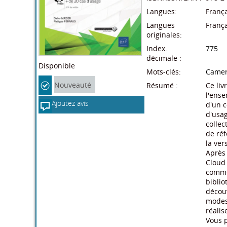
Langues:
França
Langues
França
originales:
Index.
775
décimale :
Disponible
Mots-clés:
Came
Nouveauté
Résumé :
Ce liv
l'ense
Ajoutez avis
d'un c
d'usag
collec
de réf
la ver
Après 
Cloud 
comme
biblio
découv
modes 
réalis
Vous p