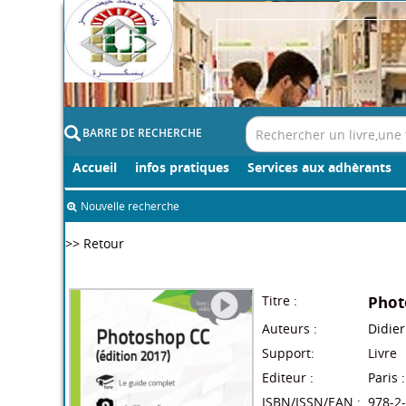
BARRE DE RECHERCHE
Accueil
infos pratiques
Services aux adhèrants
Nouvelle recherche
>> Retour
Titre :
Phot
Auteurs :
Didier
Support:
Livre
Editeur :
Paris 
ISBN/ISSN/EAN :
978-2