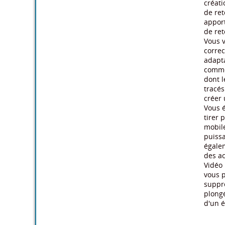
créati
de ret
apport
de ret
Vous v
correc
adapta
commen
dont l
tracés
créer
Vous é
tirer 
mobile
puiss
égalem
des ac
Vidéo 
vous p
suppre
plong
d'un 