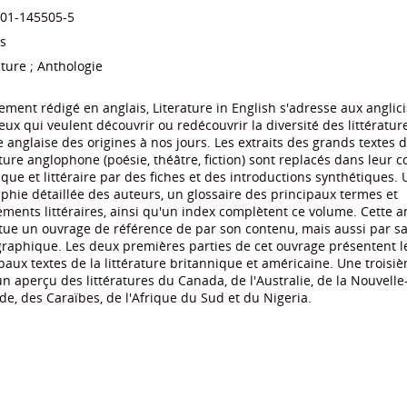
-01-145505-5
s
ature
;
Anthologie
ement rédigé en anglais, Literature in English s'adresse aux anglici
eux qui veulent découvrir ou redécouvrir la diversité des littératur
 anglaise des origines à nos jours. Les extraits des grands textes d
ature anglophone (poésie, théâtre, fiction) sont replacés dans leur c
ique et littéraire par des fiches et des introductions synthétiques.
phie détaillée des auteurs, un glossaire des principaux termes et
ents littéraires, ainsi qu'un index complètent ce volume. Cette a
tue un ouvrage de référence de par son contenu, mais aussi par sa
raphique. Les deux premières parties de cet ouvrage présentent l
paux textes de la littérature britannique et américaine. Une troisi
un aperçu des littératures du Canada, de l'Australie, de la Nouvelle
nde, des Caraïbes, de l'Afrique du Sud et du Nigeria.