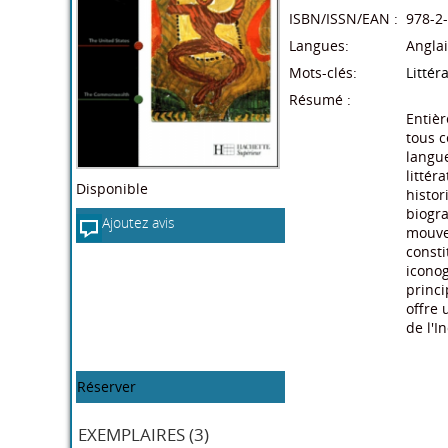
ISBN/ISSN/EAN :
978-2
Langues:
Anglai
Mots-clés:
Littér
Résumé :
Entièr
tous c
langue
littér
Disponible
histor
biogra
Ajoutez avis
mouvem
consti
iconog
princi
offre 
de l'I
Réserver
EXEMPLAIRES (3)