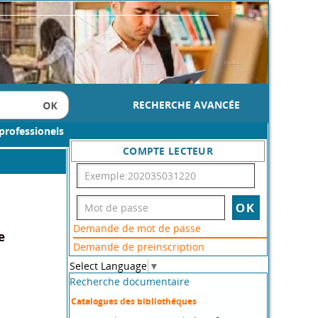
RECHERCHE AVANCÉE
professionels
COMPTE LECTEUR
Demande de mot de passe
e
Demande de preinscription
Select Language
▼
Recherche documentaire
Catalogues des bibliothéques