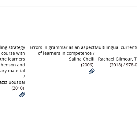
ding strategy
Errors in grammar as an aspect
Multilingual currents
e course with
of learners in competence
/
 the learners
Saliha Chelli
Rachael Gilmour, T
ehenson and
(2006)
(2018) / 978-
rary material
/
aziz Bousbai
(2010)