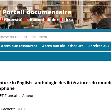
Portail documentaire
U
niversité
M
ohamed
K
hider
B
iskra
Accès aux ressources
Accès aux bibliothèques
Services aux 
ature in English : anthologie des littératures du mond
ophone
ET Francoise
, Auteur
: Hachette
, 2002