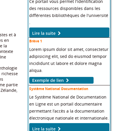
Ce portail vous permet l'identification
des ressources disponibles dans les
différentes bibliothèques de l'université
.
Lire la suite
stes et à
es en
Brève 1
e la
Lorem ipsum dolor sit amet, consectetur
ontexte
adipisicing elit, sed do eiusmod tempor
 Une
incididunt ut labore et dolore magna
nthologie
aliqua.
 richesse
es
Exemple de lien
ème partie
Système National Documentation
-Zélande,
Le Système National de Documentation
en Ligne est un portail documentaire
permettant l’accès a la documentation
électronique nationale et internationale.
Lire la suite