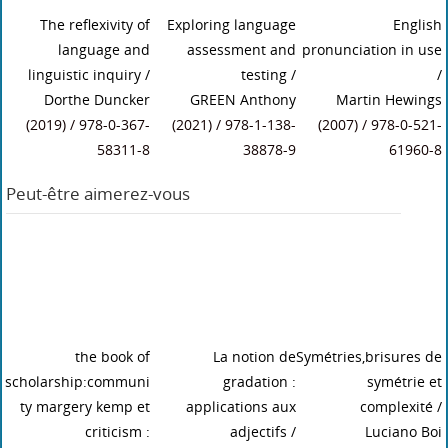
The reflexivity of
Exploring language
English
language and
assessment and
pronunciation in use
linguistic inquiry
/
testing
/
/
Dorthe Duncker
GREEN Anthony
Martin Hewings
(2019) / 978-0-367-
(2021) / 978-1-138-
(2007) / 978-0-521-
58311-8
38878-9
61960-8
Peut-être aimerez-vous
the book of
La notion de
Symétries,brisures de
scholarship:communi
gradation :
symétrie et
ty margery kemp et
applications aux
complexité
/
criticism :
adjectifs
/
Luciano Boi