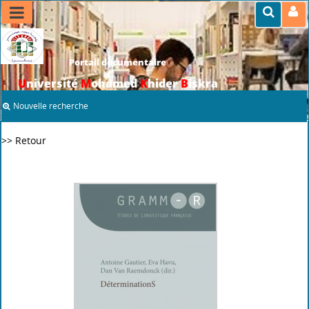
Portail documentaire
U
niversité
M
ohamed
K
hider
B
iskra
Nouvelle recherche
>> Retour