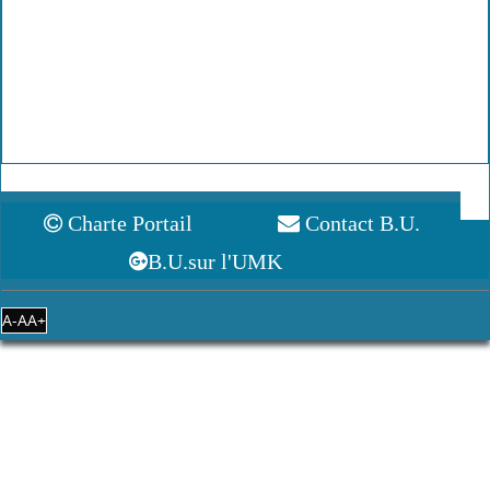
Peut-être aimerez-vous
Maths 2e année
Mathématiques
Mathématiques
Maths
/
MP MP
/
/
/
Erick de
Sylvain Damour
Claude Martin
Jean-Claude
Brauwère,
(2014) / 978-2-
Jean-
Martin
Philippe Crocy
7430-1595-4
(2013) / 978-2-
(2013) / 978-2-
(2016) / 978-2-
7430-1527-5
7430-1519-0
7430-2224-2