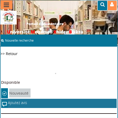
Portail documentaire
U
niversité
M
ohamed
K
hider
B
iskra
Nouvelle recherche
>> Retour
Disponible
Nouveauté
Ajoutez avis