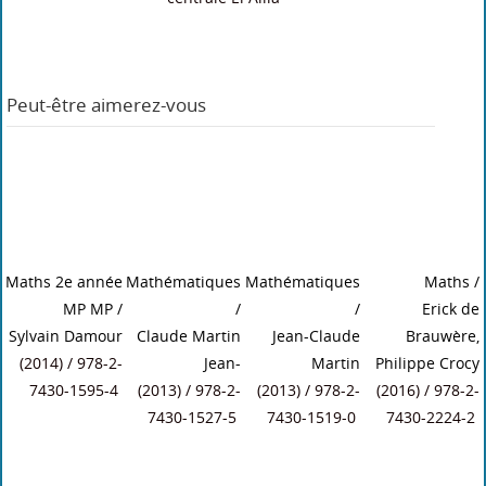
Dans le même rayon
Asservissement
Maths 2e année
Maths
/
Maths 2e année
s linéaires
PC PC* - PT PT
/
Blandine
MP MP
/
continus avec
Sylvain Damour
Sergent,
Sylvain Damour
exercices et
(2014) / 978-2-
Françoise Roche
(2014) / 978-2-
problèmes
7430-1596-1
(2015) / 978-2-
7430-1595-4
résolus
/
340-00749-9
F. de Carfort
/ 978-2-04-
000402-6