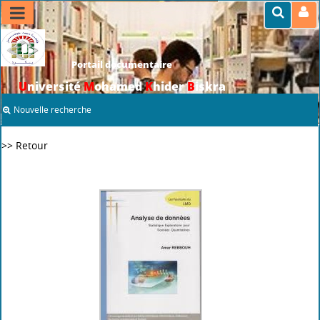
Portail documentaire
U
niversité
M
ohamed
K
hider
B
iskra
Nouvelle recherche
>> Retour