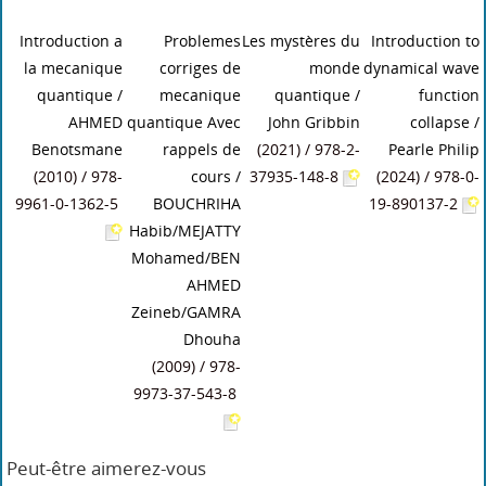
Introduction a
Problemes
Les mystères du
Introduction to
la mecanique
corriges de
monde
dynamical wave
quantique
/
mecanique
quantique
/
function
AHMED
quantique Avec
John Gribbin
collapse
/
Benotsmane
rappels de
(2021) / 978-2-
Pearle Philip
(2010) / 978-
cours
/
37935-148-8
(2024) / 978-0-
9961-0-1362-5
BOUCHRIHA
19-890137-2
Habib/MEJATTY
Mohamed/BEN
AHMED
Zeineb/GAMRA
Dhouha
(2009) / 978-
9973-37-543-8
Peut-être aimerez-vous