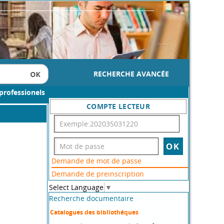
RECHERCHE AVANCÉE
professionels
COMPTE LECTEUR
Demande de mot de passe
Demande de preinscription
Select Language
▼
Recherche documentaire
Catalogues des bibliothéques