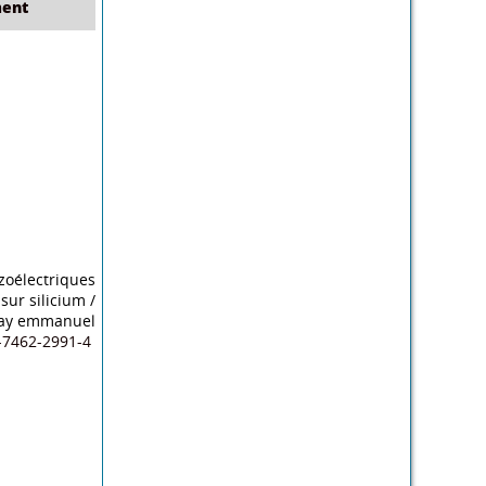
ent
zoélectriques
 sur silicium
/
ay emmanuel
7462-2991-4