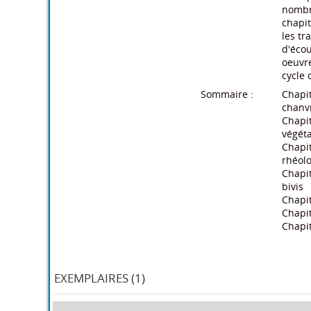
nombre
chapit
les tr
d'écou
oeuvre
cycle 
Sommaire :
Chapit
chanv
Chapit
végéta
Chapit
rhéol
Chapit
bivis
Chapit
Chapit
Chapit
EXEMPLAIRES (1)