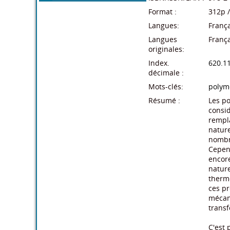
Format :
312p 
Langues:
França
Disponible
Langues
França
Nouveauté
originales:
Index.
620.1
Ajoutez avis
décimale :
Mots-clés:
polym
Résumé :
Les po
consid
rempla
nature
nombre
Cepend
encore
nature
therm
ces pr
mécani
transf
C'est 