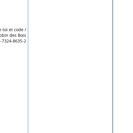
e-toi et code
/
bbin des Bois
2-7324-8635-2