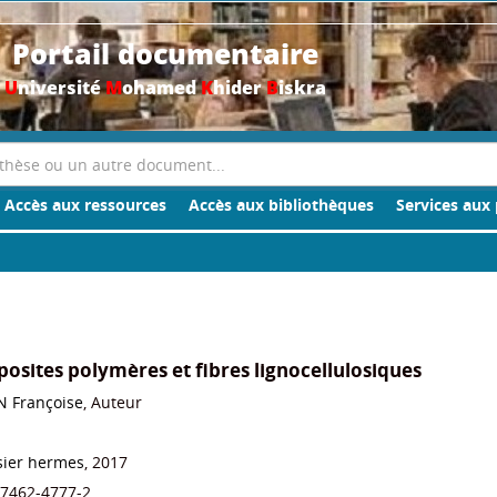
Portail documentaire
U
niversité
M
ohamed
K
hider
B
iskra
Accès aux ressources
Accès aux bibliothèques
Services aux 
osites polymères et fibres lignocellulosiques
N Françoise
, Auteur
sier hermes
, 2017
-7462-4777-2