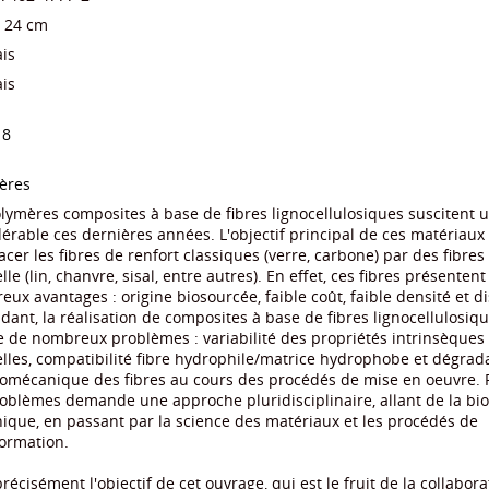
/ 24 cm
is
is
18
ères
lymères composites à base de fibres lignocellulosiques suscitent u
érable ces dernières années. L'objectif principal de ces matériaux
cer les fibres de renfort classiques (verre, carbone) par des fibres
lle (lin, chanvre, sisal, entre autres). En effet, ces fibres présentent
ux avantages : origine biosourcée, faible coût, faible densité et di
ant, la réalisation de composites à base de fibres lignocellulosiq
 de nombreux problèmes : variabilité des propriétés intrinsèques 
lles, compatibilité fibre hydrophile/matrice hydrophobe et dégrad
omécanique des fibres au cours des procédés de mise en oeuvre.
oblèmes demande une approche pluridisciplinaire, allant de la biol
que, en passant par la science des matériaux et les procédés de
ormation.
précisément l'objectif de cet ouvrage, qui est le fruit de la collabor