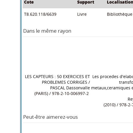
Cote
Support
Localisatio
T8.620.118/6639
Livre
Bibliothèque 
Dans le même rayon
LES CAPTEURS : 50 EXERCICES ET
Les procedes d'elabo
PROBLEMES CORRIGES
/
transf
PASCAL Dassonvalle
metaux,ceramiques e
(PARIS) / 978-2-10-006997-2
Re
(2010) / 978-2-7
Peut-être aimerez-vous