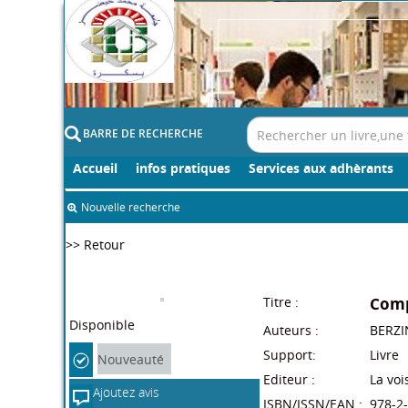
BARRE DE RECHERCHE
Accueil
infos pratiques
Services aux adhèrants
Nouvelle recherche
>> Retour
Titre :
Comp
Auteurs :
BERZI
Support:
Livre
Editeur :
La voi
ISBN/ISSN/EAN :
978-2