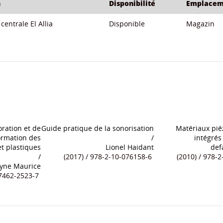
n
Disponibilité
Emplacem
centrale El Allia
Disponible
Magazin
ration et de
Guide pratique de la sonorisation
Matériaux pié
ormation des
/
intégrés
t plastiques
Lionel Haidant
def
/
(2017) / 978-2-10-076158-6
(2010) / 978-2-
yne Maurice
462-2523-7