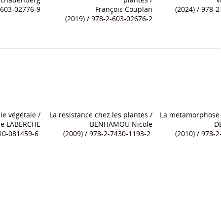
2-603-02776-9
François Couplan
(2024) / 978-2-
(2019) / 978-2-603-02676-2
ie végétale
/
La resistance chez les plantes
/
La metamorphose 
de LABERCHE
BENHAMOU Nicole
D
0-081459-6
(2009) / 978-2-7430-1193-2
(2010) / 978-2-