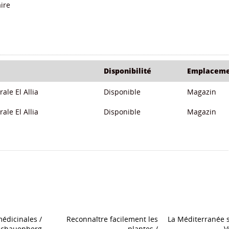
ire
Disponibilité
Emplaceme
ale El Allia
Disponible
Magazin
ale El Allia
Disponible
Magazin
édicinales
/
Reconnaître facilement les
La Méditerranée 
Schauenberg
plantes
/
V