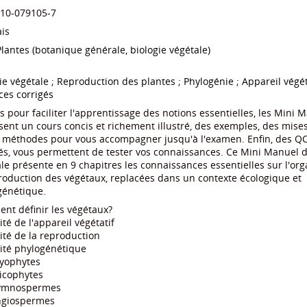
-10-079105-7
is
Plantes (botanique générale, biologie végétale)
ie végétale
;
Reproduction des plantes
;
Phylogénie
;
Appareil végé
ces corrigés
 pour faciliter l'apprentissage des notions essentielles, les Mini 
ent un cours concis et richement illustré, des exemples, des mise
s méthodes pour vous accompagner jusqu'à l'examen. Enfin, des Q
és, vous permettent de tester vos connaissances. Ce Mini Manuel d
le présente en 9 chapitres les connaissances essentielles sur l'org
roduction des végétaux, replacées dans un contexte écologique et
génétique.
nt définir les végétaux?
ité de l'appareil végétatif
ité de la reproduction
ité phylogénétique
ryophytes
licophytes
ymnospermes
ngiospermes