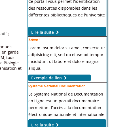
Ce portail vous permet l'identification
des ressources disponibles dans les
différentes bibliothèques de l'université
.
Lire la suite
tatif
;
Brève 1
Manuels
Lorem ipsum dolor sit amet, consectetur
s en garde
adipisicing elit, sed do eiusmod tempor
CM, tous
incididunt ut labore et dolore magna
e Biologie
aliqua.
anisation et
Exemple de lien
Système National Documentation
Le Système National de Documentation
en Ligne est un portail documentaire
permettant l’accès a la documentation
électronique nationale et internationale.
Lire la suite