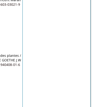
603-03021-9
des plantes
/
E GOETHE J.W
940408-01-6