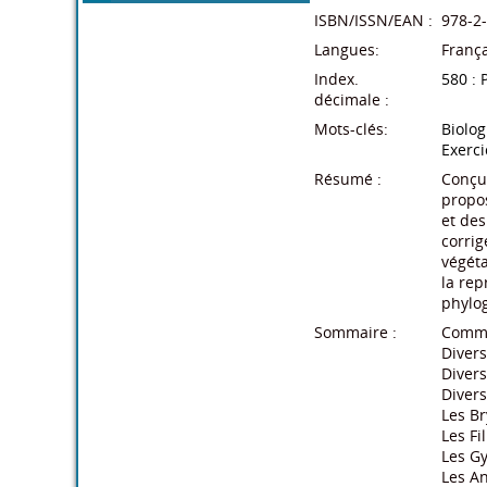
ISBN/ISSN/EAN :
978-2
Langues:
França
Disponible
Index.
580 : 
Nouveauté
décimale :
Mots-clés:
Biolog
Ajoutez avis
Exerci
Résumé :
Conçus
propos
et de
corrig
végéta
la rep
phylo
Sommaire :
Comme
Divers
Divers
Divers
Les B
Les Fi
Les G
Les A