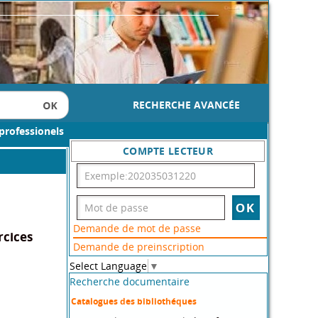
RECHERCHE AVANCÉE
professionels
COMPTE LECTEUR
Demande de mot de passe
rcices
Demande de preinscription
Select Language
▼
Recherche documentaire
Catalogues des bibliothéques