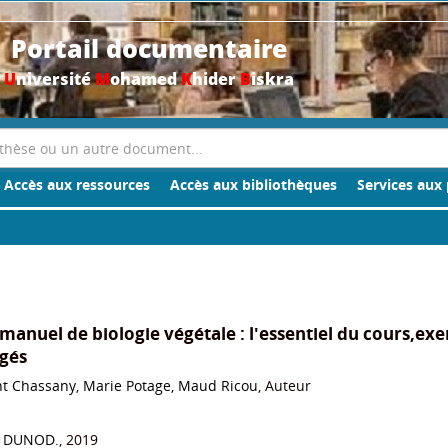
Portail documentaire
U
niversité
M
ohamed
K
hider
B
iskra
Accès aux ressources
Accès aux bibliothèques
Services aux 
manuel de biologie végétale : l'essentiel du cours,exe
igés
nt Chassany, Marie Potage, Maud Ricou
, Auteur
 : DUNOD.
, 2019