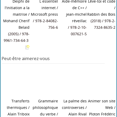
Deiphi de
L essentiel
Aide-mémoire
Lève-toi et code
l'initiation a la
internet
/
de C++
/
/
maitrise
/
Microsoft press
jean-michel
Rabbin des Bois
Mohand Cherif
/ 978-2-84082-
réveillac
(2018) / 978-2-
Belaid
756-6
/ 978-2-10-
7324-8635-2
(2005) / 978-
007621-5
9961-734-64-3
Peut-être aimerez-vous
Transferts
Grammaire
La palme des
Animer son site
thermiques
/
philosophique
controverses
/
Web
/
Alain Triboix
du verbe
/
Alain Rival
Ploton Frédéric