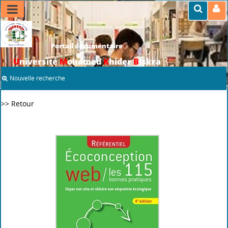
Portail documentaire
U
niversité
M
ohamed
K
hider
B
iskra
Nouvelle recherche
>> Retour