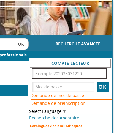
RECHERCHE AVANCÉE
professionels
COMPTE LECTEUR
Demande de mot de passe
Demande de preinscription
Select Language
▼
Recherche documentaire
Catalogues des bibliothéques