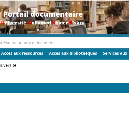
Portail documentaire
U
niversité
M
ohamed
K
hider
B
iskra
Accès aux ressources
Accès aux bibliothèques
Services aux 
niversité