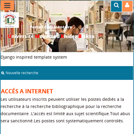
Portail documentaire
U
niversité
M
ohamed
K
hider
B
iskra
>>
Accueil
>
Services aux adhèrants
>
Accés a internet
Django inspired template system
Nouvelle recherche
ACCÉS A INTERNET
Les utilisateurs inscrits peuvent utiliser les postes dediés a la
recherche à la recherche bibliographique pour la recherche
documentaire .L'accés est limité aux sujet scientifique.Tout abus
sera sanctionné.Les postes sont systematiquement controlés.