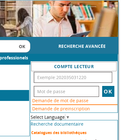
RECHERCHE AVANCÉE
professionels
COMPTE LECTEUR
Demande de mot de passe
Demande de preinscription
Select Language
▼
Recherche documentaire
Catalogues des bibliothéques