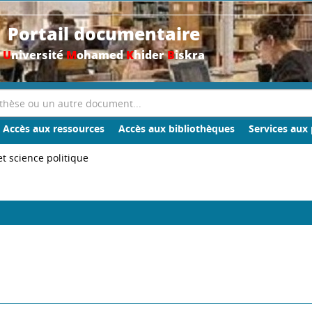
Portail documentaire
U
niversité
M
ohamed
K
hider
B
iskra
Accès aux ressources
Accès aux bibliothèques
Services aux 
et science politique