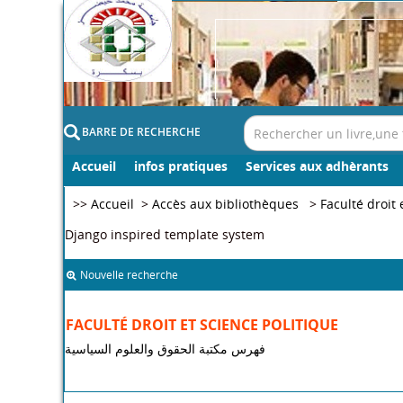
BARRE DE RECHERCHE
Accueil
infos pratiques
Services aux adhèrants
>>
Accueil
>
Accès aux bibliothèques
>
Faculté droit 
Django inspired template system
Nouvelle recherche
FACULTÉ DROIT ET SCIENCE POLITIQUE
فهرس مكتبة الحقوق والعلوم السياسية