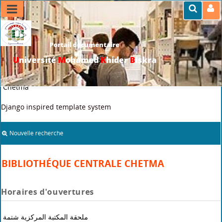
Portail documentaire
U
niversité
M
ohamed
K
hider
B
iskra
>>
Accueil
>
Accès aux bibliothèques
>
Bibliothéque centrale
Chetma
Django inspired template system
Nouvelle recherche
BIBLIOTHÉQUE CENTRALE CHETMA
Horaires d'ouvertures
ملحقة المكتبة المركزية شتمة