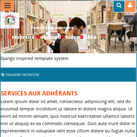
Portail documentaire
U
niversité
M
ohamed
K
hider
B
iskra
>>
Accueil
>
Services aux adhèrants
Django inspired template system
Nouvelle recherche
SERVICES AUX ADHÈRANTS
Lorem ipsum dolor sit amet, consectetur adipisicing elit, sed do
eiusmod tempor incididunt ut labore et dolore magna aliqua. Ut
enim ad minim veniam, quis nostrud exercitation ullamco laboris
nisi ut aliquip ex ea commodo consequat. Duis aute irure dolor in
reprehenderit in voluptate velit esse cillum dolore eu fugiat nulla