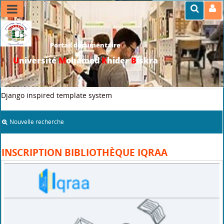
Portail documentaire
U
niversité
M
ohamed
K
hider
B
iskra
>>
Accueil
>
infos pratiques
>
Inscription bibliothèque iqraa
Django inspired template system
Nouvelle recherche
INSCRIPTION BIBLIOTHÈQUE IQRAA