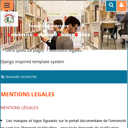
Portail documentaire
U
niversité
M
ohamed
K
hider
B
iskra
>>
Accueil
>
Titres des cadres
>
Cadres fixes
>
Pied de page
>
Liens (pied de page)
>
Mentions legales
Django inspired template system
Nouvelle recherche
MENTIONS LEGALES
MENTIONS LÉGALES
Les marques et logos figurants sur le portail documentaire de l'université
ne sont pas librement réutilisables : pour toute demande de réutilisation ,