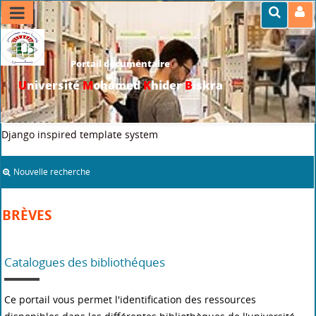
Portail documentaire
U
niversité
M
ohamed
K
hider
B
iskra
>>
Accueil
>
Brèves
Django inspired template system
Nouvelle recherche
BRÈVES
Catalogues des bibliothéques
Ce portail vous permet l'identification des ressources