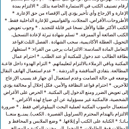
أرقام تصنيف الكتب في الاستمارة الخاصة بذلك. * الالتزام بمدة
الإعارة و الإرجاع وأي تأخير يؤدي إلى الإقصاء من حق الإعارة. *
الأطروحات،الأقراص، المجلات، والقواميس للإعارة الداخلية فقط. *
الكتب الأكثر طلبا والأقل نسخا غير قابلة للتجديد . * وجوب تعويض
الكتب الضائعة أو الممزقة. * تسلم شهادة تبرئة لإعادة التسجيل،
التحويل، العطلة الأكاديمية، سحب الشهادة . الفصل الثلث:قواعد
التعامل المادة السادسة: الالتزامات يرجى من القراء: * استظهار
بطاقة الطالب عند دخول للمكتبة أو عند الطلب. * احترام عمال
المكتبة وباقي الزملاء.بالالتزام لتعليماتهم. * التزام الهدوء داخل قاعـة
المطالعة. بتفادي المناقشة و الدردشة . * عدم استعمال الهاتف النقال
بوضعه في حالة الصامت وعدم استعمال أي جهاز قد يسبب الإزعاج
للآخرين. * احترام قواعد النظافة والأمن، فكل إخلال أو مخالفة يؤدي
إلى تعويض الضرر ومنع الدخول إلى المكتبة. * الحرص على الأغراض
الشخصية، فالمكتبة غير مسؤولية عن أي ضياع لهذه الأغراض. *
استعمال حاسوب المكتبة لعملية البحث البيبلوغرافي فقط . * ضرورة
الالتزام بالهندام المحترم (السراويل القصيرة . الكعب). يمنــع منعــا
بـاتـا: * الكتابة على الكتب أو إتلافها. * وضع الملابس و المحافظ و
المظلات فوق الطاولات. * الدخول إلى مخزن المكتبة و المصالح