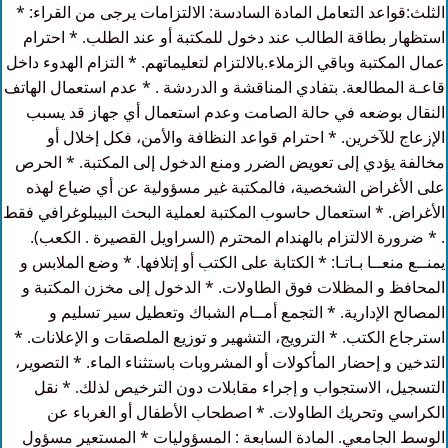
الثلث:قواعد التعامل المادة السادسة: الالتزامات يرجى من القراء: *
استظهار بطاقة الطالب عند دخول للمكتبة أو عند الطلب. * احترام
عمال المكتبة وباقي الزملاء.بالالتزام لتعليماتهم. * التزام الهدوء داخل
قاعـة المطالعة. بتفادي المناقشة و الدردشة . * عدم استعمال الهاتف
النقال بوضعه في حالة الصامت وعدم استعمال أي جهاز قد يسبب
الإزعاج للآخرين. * احترام قواعد النظافة والأمن، فكل إخلال أو
مخالفة يؤدي إلى تعويض الضرر ومنع الدخول إلى المكتبة. * الحرص
على الأغراض الشخصية، فالمكتبة غير مسؤولية عن أي ضياع لهذه
الأغراض. * استعمال حاسوب المكتبة لعملية البحث البيبلوغرافي فقط
. * ضرورة الالتزام بالهندام المحترم (السراويل القصيرة . الكعب).
يمنــع منعــا بـاتـا: * الكتابة على الكتب أو إتلافها. * وضع الملابس و
المحافظ و المظلات فوق الطاولات. * الدخول إلى مخزن المكتبة و
المصالح الإدارية. * التجمع أمــام الشباك وتعطيل سير تسليم و
استرجاع الكتب. * الترويج، التشهير و توزيع الملصقات و الإعلانات. *
التدخين و إحضار المأكولات أو المشروبات باستثناء الماء. * التصوير،
التسجيل، الاستجواب و إجراء مقابلات دون الترخيص لذلك. * نقل
الكراسي وتحريك الطاولات. * اصطحاب الأطفال أو الغرباء عن
الوسط الجامعي. المادة السابعة : المسؤوليات * المستعير مسؤول