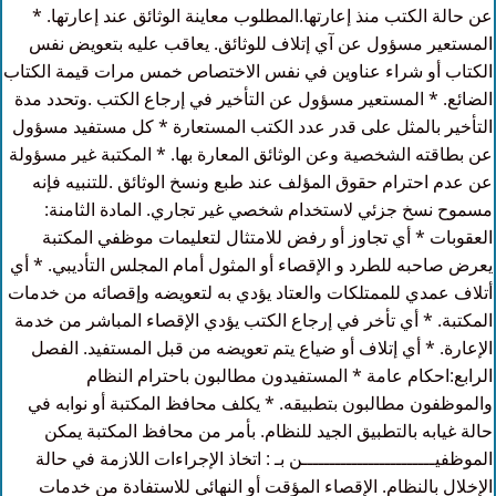
عن حالة الكتب منذ إعارتها.المطلوب معاينة الوثائق عند إعارتها. *
المستعير مسؤول عن آي إتلاف للوثائق. يعاقب عليه بتعويض نفس
الكتاب أو شراء عناوين في نفس الاختصاص خمس مرات قيمة الكتاب
الضائع. * المستعير مسؤول عن التأخير في إرجاع الكتب .وتحدد مدة
التأخير بالمثل على قدر عدد الكتب المستعارة * كل مستفيد مسؤول
عن بطاقته الشخصية وعن الوثائق المعارة بها. * المكتبة غير مسؤولة
عن عدم احترام حقوق المؤلف عند طبع ونسخ الوثائق .للتنبيه فإنه
مسموح نسخ جزئي لاستخدام شخصي غير تجاري. المادة الثامنة:
العقوبات * أي تجاوز أو رفض للامتثال لتعليمات موظفي المكتبة
يعرض صاحبه للطرد و الإقصاء أو المثول أمام المجلس التأديبي. * أي
أتلاف عمدي للممتلكات والعتاد يؤدي به لتعويضه وإقصائه من خدمات
المكتبة. * أي تأخر في إرجاع الكتب يؤدي الإقصاء المباشر من خدمة
الإعارة. * أي إتلاف أو ضياع يتم تعويضه من قبل المستفيد. الفصل
الرابع:احكام عامة * المستفيدون مطالبون باحترام النظام
والموظفون مطالبون بتطبيقه. * يكلف محافظ المكتبة أو نوابه في
حالة غيابه بالتطبيق الجيد للنظام. بأمر من محافظ المكتبة يمكن
الموظفيــــــــــــــــــــــــن بـ : اتخاذ الإجراءات اللازمة في حالة
الإخلال بالنظام. الإقصاء المؤقت أو النهائي للاستفادة من خدمات