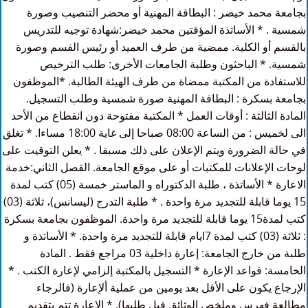
بجامعة محمد خيضر : البطاقة المهنية أو محضر التنصيب وصورة
شمسية . * الأساتذة المؤقتين محمد خيضر:شهادة توجيه للتدريس
بالقسم أو الكلية. ممضية من طرف العميد أو رئيس القسم وصورة
شمسية. * الباحثون وطلبة الجامعات الأخرى: طلب الترخيص
للاستفادة من المكتبة ممضاة من طرف الهيئة الطالبة. *الموظفون
بجامعة بسكرة : البطاقة المهنية صورة شمسية وطلب التسجيل.
المادة الثالثة : أوقات العمل * المكتبة مفتوحة دون انقطاع من الأحد
الى لخميس : من الساعة 08:00 صباحا إلى غاية 18:00 مساءا. * تغلق
في حالة الضرورة ويتم الإعلان على ذلك مسبقا . * يعلن التوقيت على
لوحات الإعلانات للمكتبات أو على موقع الجامعة. القصل الثاني:خدمة
الاعارة * الأساتذة ، طلبة الدكتوراه و الماستر خمسة (05) كتب لمدة
15 يوما قابلة للتجديد مرة واحدة . * طلبة التدرج (ليسانس)، ثلاثة (03)
كتب لمدة15 يوما قابلة للتجديد مرة واحدة. الموظفون بجامعة بسكرة
: ثلاثة (03) كتب لمدة 7ايام قابلة للتجديد مرة واحدة. * الأساتذة و
طلبة من خارج الجامعة: إعارة داخلية 03 مراجع فقط . المادة
الخامسة: قواعد الإعارة * التسجيل بالمكتبة إلزامي لإعارة الكتب . *
الإرجاع يكون على الأقل بعد يومين من عملية ألإعارة (فالرجاء
مطالعة فهرس وملخص الوثائق قبل طلبها). * الإعارة تتم بتقديم