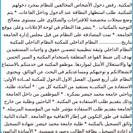
المكتبة. رفض دخول الأشخاص المخالفين للنظام بمجرد دخولهم
للمكتبة. طلب استظهار البطاقة عند الدخول وداخل القاعات. * يتم
وضع سجلات مخصصة للاقتراحات والشكاوي على مستوى مصالح
التوجيه بالمكتبات . * ينشر هذا النظام في لوحة الإعلانات وعلى موقع
الجامعة. * تمت المصادقة على النظام من قبل مجلس إدارة الجامعة
بتاريخ................... النظام الداخلي للمكتبة النظام الداخلي للمكتبة
النظام الداخلي وثيقة تنظيمية تتضمـن حقوق و واجبات المستفيدين
تهدف إلى ضبط القواعد المتعلقة باستخدام المكتبة و السير الحسن
لها والاستغلال الأمثل لمواردها. موظفو المكتبة في خدمتكم بالاستماع
لانشغالاتكم و توجيهكم ومساعدتكم في البحث عن الوثائق، ويحتوى
النظام على أربع فصول. الفصل الاول:الدخول للمكتبة لمــادة الأولى:
الاستفادة من المكتبــة يستفيد من المكتبة كل من : * أساتذة، طلبة،
وباحثي جامعة محمد خيضر بسكرة . * الموظفين من داخل الجامعة
وذلك بتقديم طلب الاستفادة من المكتبة. * الباحثين وطلبة من خارج
الجامعة بتقديم طلب الاستفادة مؤشر عليه من المؤسسة المرسلة. *
الطلبة في طور التكوين في إطار الاتفاقية مع الجامعة . المادة الثانية :
وثائق التسجيل بالمكتبة * طلبة جامعة محمد خيضر: شهادة التسجيل
أو إعادة التسجيل، بطاقة الطالب وصورة شمسية. * الأساتذة الدائمون