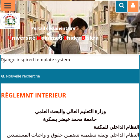
Portail documentaire
U
niversité
M
ohamed
K
hider
B
iskra
>>
Accueil
>
infos pratiques
>
Réglemnt interieur
Django inspired template system
Nouvelle recherche
RÉGLEMNT INTERIEUR
وزارة التعليم العالي والبحث العلمي
جامعة محمد خيضر بسكرة
النظام الداخلي للمكتبة
النظام الداخلي وثيقة تنظيمية تتضمـن حقوق و واجبات المستفيدين