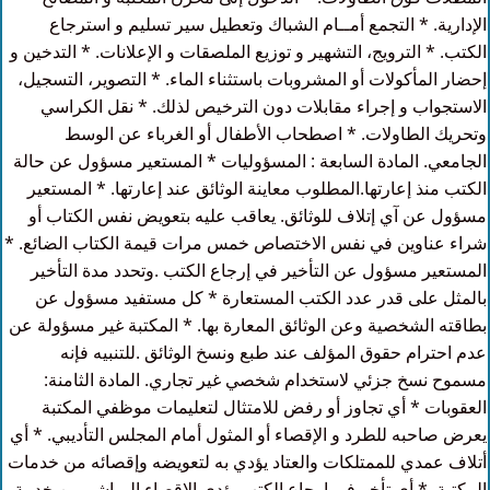
الإدارية. * التجمع أمــام الشباك وتعطيل سير تسليم و استرجاع
الكتب. * الترويج، التشهير و توزيع الملصقات و الإعلانات. * التدخين و
إحضار المأكولات أو المشروبات باستثناء الماء. * التصوير، التسجيل،
الاستجواب و إجراء مقابلات دون الترخيص لذلك. * نقل الكراسي
وتحريك الطاولات. * اصطحاب الأطفال أو الغرباء عن الوسط
الجامعي. المادة السابعة : المسؤوليات * المستعير مسؤول عن حالة
الكتب منذ إعارتها.المطلوب معاينة الوثائق عند إعارتها. * المستعير
مسؤول عن آي إتلاف للوثائق. يعاقب عليه بتعويض نفس الكتاب أو
شراء عناوين في نفس الاختصاص خمس مرات قيمة الكتاب الضائع. *
المستعير مسؤول عن التأخير في إرجاع الكتب .وتحدد مدة التأخير
بالمثل على قدر عدد الكتب المستعارة * كل مستفيد مسؤول عن
بطاقته الشخصية وعن الوثائق المعارة بها. * المكتبة غير مسؤولة عن
عدم احترام حقوق المؤلف عند طبع ونسخ الوثائق .للتنبيه فإنه
مسموح نسخ جزئي لاستخدام شخصي غير تجاري. المادة الثامنة:
العقوبات * أي تجاوز أو رفض للامتثال لتعليمات موظفي المكتبة
يعرض صاحبه للطرد و الإقصاء أو المثول أمام المجلس التأديبي. * أي
أتلاف عمدي للممتلكات والعتاد يؤدي به لتعويضه وإقصائه من خدمات
المكتبة. * أي تأخر في إرجاع الكتب يؤدي الإقصاء المباشر من خدمة