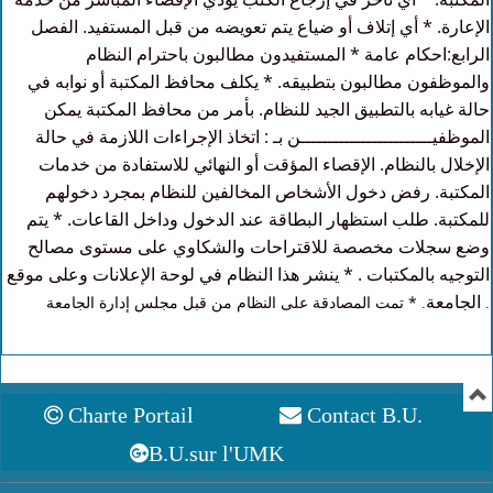
الإعارة. * أي إتلاف أو ضياع يتم تعويضه من قبل المستفيد. الفصل
الرابع:احكام عامة * المستفيدون مطالبون باحترام النظام
والموظفون مطالبون بتطبيقه. * يكلف محافظ المكتبة أو نوابه في
حالة غيابه بالتطبيق الجيد للنظام. بأمر من محافظ المكتبة يمكن
الموظفيــــــــــــــــــــــــن بـ : اتخاذ الإجراءات اللازمة في حالة
الإخلال بالنظام. الإقصاء المؤقت أو النهائي للاستفادة من خدمات
المكتبة. رفض دخول الأشخاص المخالفين للنظام بمجرد دخولهم
للمكتبة. طلب استظهار البطاقة عند الدخول وداخل القاعات. * يتم
وضع سجلات مخصصة للاقتراحات والشكاوي على مستوى مصالح
التوجيه بالمكتبات . * ينشر هذا النظام في لوحة الإعلانات وعلى موقع
الجامعة
. * تمت المصادقة على النظام من قبل مجلس إدارة الجامعة .
Charte Portail
Contact B.U.
B.U.sur l'UMK