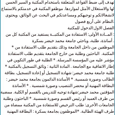
تهدف إلى ضبط القواعد المتعلقة باستخدام المكتبة و السير الحسن
لها والاستغلال الأمثل لمواردها. موظفو المكتبة في خدمتكم بالاستماع
لانشغالاتكم و توجيهكم ومساعدتكم في البحث عن الوثائق، ويحتوى
النظام على أربع فصول.
الفصل الاول:الدخول للمكتبة
المــادة الأولى: الاستفادة من المكتبــة يستفيد من المكتبة كل من :
أساتذة، طلبة، وباحثي جامعة محمد خيضر بسكرة .
* الموظفين من داخل الجامعة وذلك بتقديم طلب الاستفادة من
المكتبة. الباحثين وطلبة من خارج الجامعة بتقديم طلب الاستفادة
مؤشر عليه من المؤسسة المرسلة. * الطلبة في طور التكوين في
إطار الاتفاقية مع الجامعة . المادة الثانية : وثائق التسجيل بالمكتبة *
طلبة جامعة محمد خيضر: شهادة التسجيل أو إعادة التسجيل، بطاقة
الطالب وصورة شمسية. * الأساتذة الدائمون بجامعة محمد خيضر :
البطاقة المهنية أو محضر التنصيب وصورة شمسية . * الأساتذة
المؤقتين محمد خيضر:شهادة توجيه للتدريس بالقسم أو الكلية. ممضية
من طرف العميد أو رئيس القسم وصورة شمسية. * الباحثون وطلبة
الجامعات الأخرى: طلب الترخيص للاستفادة من المكتبة ممضاة من
طرف الهيئة الطالبة. *الموظفون بجامعة بسكرة : البطاقة المهنية