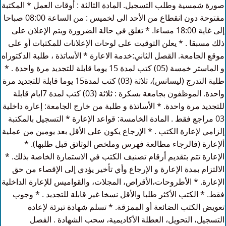
صورة شمسية وطلب التسجيل. المادة الثالثة : أوقات العمل * المكتبة
مفتوحة دون انقطاع من الأحد الى لخميس : من الساعة 08:00 صباحا
إلى غاية 18:00 مساءا. * تغلق في حالة الضرورة ويتم الإعلان على
ذلك مسبقا . * يعلن التوقيت على لوحات الإعلانات للمكتبات أو على
موقع الجامعة. القصل الثاني:خدمة الاعارة * الأساتذة ، طلبة الدكتوراه
و الماستر خمسة (05) كتب لمدة 15 يوما قابلة للتجديد مرة واحدة . *
طلبة التدرج (ليسانس)، ثلاثة (03) كتب لمدة15 يوما قابلة للتجديد مرة
واحدة. الموظفون بجامعة بسكرة : ثلاثة (03) كتب لمدة 7ايام قابلة
للتجديد مرة واحدة. * الأساتذة و طلبة من خارج الجامعة: إعارة داخلية
03 مراجع فقط . المادة الخامسة: قواعد الإعارة * التسجيل بالمكتبة
إلزامي لإعارة الكتب . * الإرجاع يكون على الأقل بعد يومين من عملية
ألإعارة (فالرجاء مطالعة فهرس وملخص الوثائق قبل طلبها). *
الإعارة تتم بتقديم أرقام تصنيف الكتب في الاستمارة الخاصة بذلك. *
الالتزام بمدة الإعارة و الإرجاع وأي تأخير يؤدي إلى الإقصاء من حق
الإعارة. * الأطروحات،الأقراص، المجلات، والقواميس للإعارة الداخلية
فقط. * الكتب الأكثر طلبا والأقل نسخا غير قابلة للتجديد . * وجوب
تعويض الكتب الضائعة أو الممزقة. * تسلم شهادة تبرئة لإعادة
التسجيل، التحويل، العطلة الأكاديمية، سحب الشهادة . الفصل