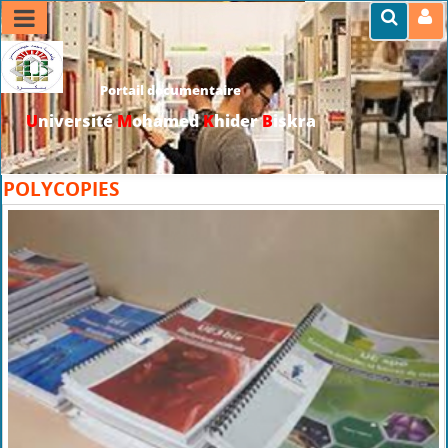
Portail documentaire
U
niversité
M
ohamed
K
hider
B
iskra
>>
Accueil
>
Cadres accueil
>
المكتبة الرقمية
POLYCOPIES