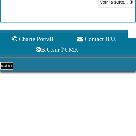
Physique et
au cours de
au
présence
Thermique des
procédés
perfectionneme
simultanée de
Protubérances
physicochimiqu
nt par
la cytosine et de
Montées dans
es de traitement
optimisation
la caféine au
un Canal
/
géométrique
cours de la
Vertical sur la
Samira Ounoki
d'un système de
chloration et de
Convection
(2012)
pivot d'irrigation
l’adsorption
/
Naturelle en
/
Toufik
Régime
Ayoub Guerrah
Masmoudi
Turbulent
/
(2012)
(2014)
Cherif Bedjaoui
(2016)
A la découverte de notre langue
/
André Hinard
Ajoutez avis