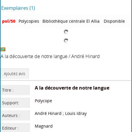
l’adsorption
/
(2012)
Réhabilitation
/
Toufik
Manel
Masmoudi
Djouamaa
(2014)
(2013)
Cours de cristallographie géométrique et radiocristallographie
/
Ahmed Boutarfaia
/ pol/50
Ajoutez avis
Cours de cristallographie
Titre :
géométrique et
radiocristallographie : module de
cristallographie
Polycope
Support:
Ahmed Boutarfaia
, Auteur
Auteurs :