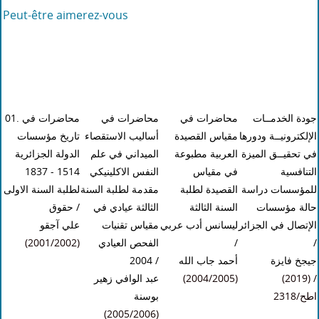
Peut-être aimerez-vous
جودة الخدمــات
محاضرات في
محاضرات في
01. محاضرات في
الإلكترونيــة ودورها
مقياس القصيدة
أساليب الاستقصاء
تاريخ مؤسسات
في تحقيــق الميزة
العربية مطبوعة
الميداني في علم
الدولة الجزائرية
1514 - 1837
النفس الاكلينيكي
في مقياس
التنافسية
للمؤسسات دراسة
القصيدة لطلبة
مقدمة لطلبة السنة
لطلبة السنة الاولى
حقوق
/
الثالثة عيادي في
السنة الثالثة
حالة مؤسسات
الإتصال في الجزائر
ليسانس أدب عربي
مقياس تقنيات
علي آجقو
(2001/2002)
الفحص العيادي
/
/
2004
/
أحمد جاب الله
جيجخ فايزة
عبد الوافي زهير
(2004/2005)
(2019) /
اطح/2318
بوسنة
(2005/2006)