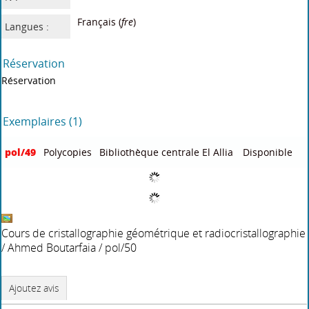
Français (
fre
)
Langues :
Réservation
Réservation
Exemplaires (1)
pol/49
Polycopies
Bibliothèque centrale El Allia
Disponible
Dans le même rayon
Polymeres
/
Structures atomiques
Toute la chimie pour
Ahmed Meghezzi
et moléculaires
bien commencer sa