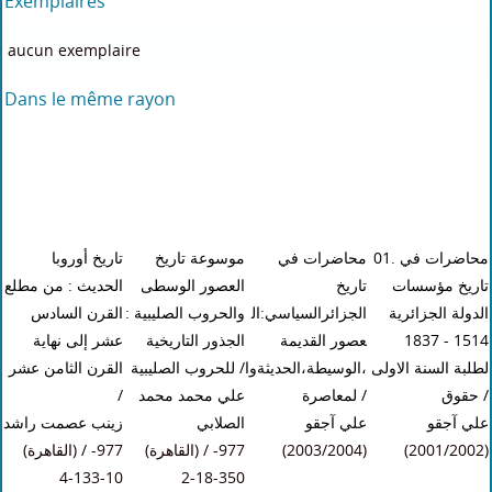
Exemplaires
aucun exemplaire
Dans le même rayon
01. محاضرات في
محاضرات في
موسوعة تاريخ
تاريخ أوروبا
تاريخ مؤسسات
تاريخ
العصور الوسطى
الحديث : من مطلع
الدولة الجزائرية
الجزائرالسياسي:ال
والحروب الصليبية :
القرن السادس
عشر إلى نهاية
الجذور التاريخية
عصور القديمة
1514 - 1837
القرن الثامن عشر
للحروب الصليبية
/
،الوسيطة،الحديثةوا
لطلبة السنة الاولى
/
علي محمد محمد
لمعاصرة
/
حقوق
/
علي آجقو
علي آجقو
الصلابي
زينب عصمت راشد
(القاهرة) / 977-
(القاهرة) / 977-
(2003/2004)
(2001/2002)
10-133-4
350-18-2