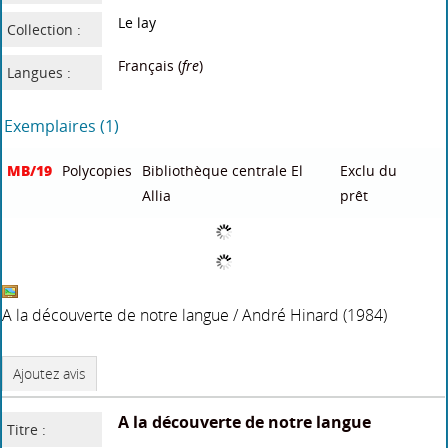
Biskra [Algerie] : Université Mohamed
Editeur :
Khider
pol/50
ISBN/ISSN/EA
N :
Français (
fre
)
Langues :
Réservation
Réservation
Exemplaires (1)
pol/50
Polycopies
Bibliothèque centrale El Allia
Disponible
Dans le même rayon