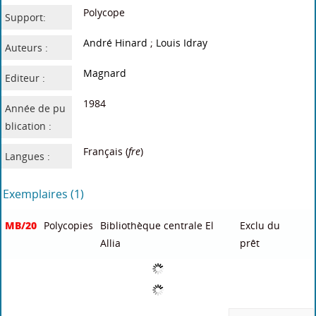
Le formulaire PCSI-
Physique chimie, 2de
Proceedings of the
PTSI PC-PSI-PT2000
/
firs international
formules de physique
Nathalie Benguigui
conference on
chimie et
(DL 2013, cop. 2013) /
nanomaterials and
mathematiques
/
978-2-218-94474-1
applications
(2005)
Porcheron Lionel
/ 978-2-10-008296-4
Peut-être aimerez-vous
Étude deLl’effet
Evolution
Contribution à
Etude de
Géométrique,
d'acides amines
l'adaptation et
l’incidence de la