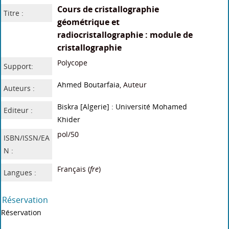
(module SEC100)
/
licence
/
Ahmed Boutarfaia
Alezra Valérie
/ pol/78
(2018) / 978-2-8073-
2127-4
Peut-être aimerez-vous
Etude de
Cinétique et
Etude
Caractérisation
l’incidence de la
mécanismes
comparative du
Physico-
présence
des
comportement
Chimique et
simultanée de
transformations
chimique et
Bactériologique
la cytosine et de
de phases dans
tribologique des
d'une Zone
la caféine au
un acier soudé
/
aciers nitrurés
/
Humide"Wetlan
cours de la
El Hadj
Okba Belahssen
d" à Eloued en
chloration et de
Raouache
(2013)
Vue de sa