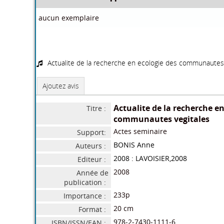
ministere de l'enseinement supe
Auteurs :
َAlger : Office des publications un
Editeur :
L8/53
ISBN/ISSN/EAN :
Français (
fre
)
Langues :
Exemplaires
Cote
Support
Locali
aucun exemplaire
Dans le même rayon
Memento du bibliothecaire :
Vers la bibliothe
guide pratique
/
l'agenda
COIGNET Beatrice/DUJOL Lionel....
bi