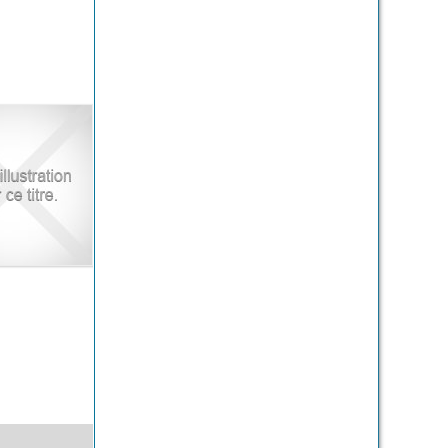
siemei congrés
 civilisation du
Magreb
/
versité d'Oran
/ L8/388