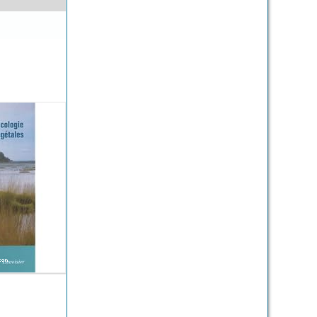
de l'energie
/
Rossignol J
/ L8/578