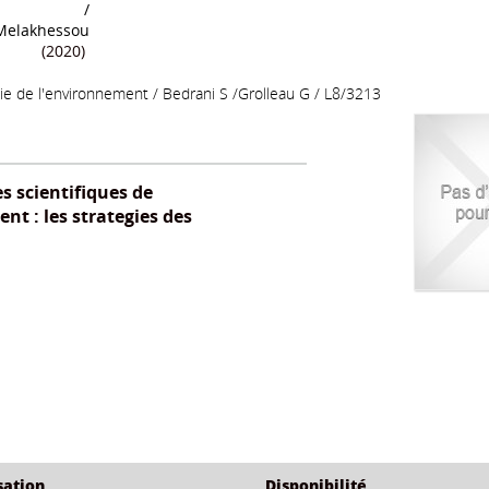
es mauvaises
The International encyclopedia of
Actes du troi
actéristiques
communication
/
d'histoire et de la
gronomiques
wolfgang Donsbach
élopathie sur
(2008) / 978-1-4051-3199-5
Uni
 durum Desf.)
/
Melakhessou
(2020)
ie de l'environnement
/
Bedrani S /Grolleau G
/ L8/3213
s scientifiques de
nt : les strategies des