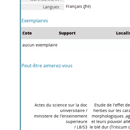
Français (
fre
)
Langues :
Exemplaires
Cote
Support
Locali
aucun exemplaire
Dans le même rayon
Les territoires de mobilité l'aire
Roman et connaissa
du temps
/
Luc vodozBarbara ptister giauque
(ITALIE) / 978-2-88074-560-8
(ALGER) / 978-9
Peut-être aimerez-vous