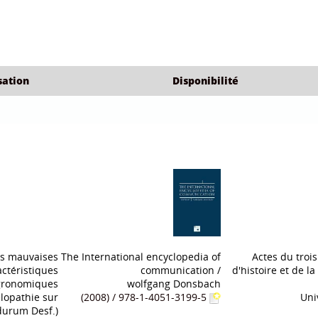
sation
Disponibilité
nce social :
Le retour des émigrés algeriens
/
Marx et la soci
Essai
/
Masne Henrille
Bouzar Wadi
/ L8/288
961-0-0948-2