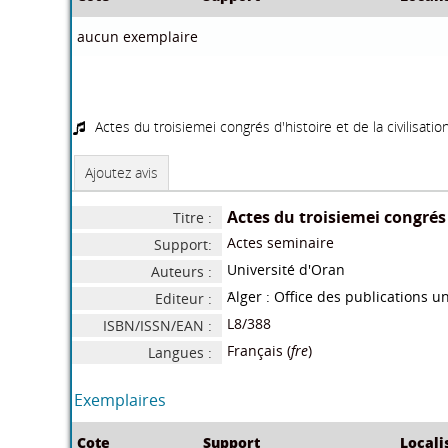
Peut-être aimerez-vous
Actes du science sur la doc
FERT
universitaire
/
ENVIRONNEMENT
/
ministere de l'enseinement
superieure
/ L8/53
Actes du science sur la doc universitaire
/
ministere de 
Ajoutez avis
Actes du science sur la doc 
Titre :
Actes seminaire
Support: