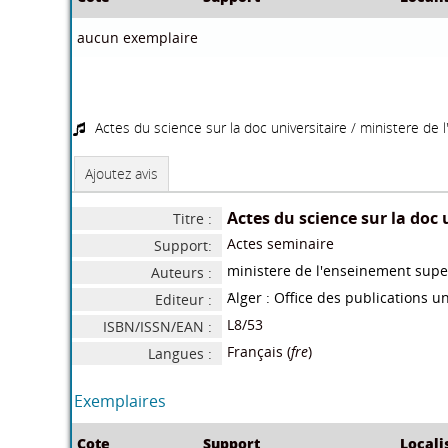
Bedrani S /Grolleau G
Auteurs :
CREAD/INA 2005 Alger
Editeur :
L8/3213
ISBN/ISSN/EAN :
Français (
fre
)
Langues :
Exemplaires
Cote
Support
Locali
aucun exemplaire
Dans le même rayon
Le developpement personnel
/
Analyse
Bellenger Lionel
S
(paris) / 978-2-7101-0277-9