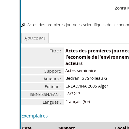
Actes du science sur la doc
Etude de l'effet d
universitaire
/
herbes sur les car
ministere de l'enseinement
morphologiques ,a
superieure
et leurs pouvoir all
/ L8/53
le blé dur (Triticum
Zohra 
Actes des premieres journees scientifiques de l'econom
Ajoutez avis
Actes des premieres journee
Titre :
l'economie de l'environneme
acteurs
Actes seminaire
Support: