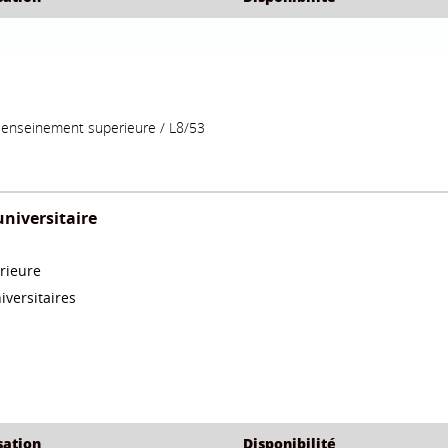
sation
Disponibilité
 Financiere
/
Microeconomie
/
Les Nouveaux I
ansri Brahim
Amami Mokhtar
Benachenh
/ L8/3210
/ L8/3211