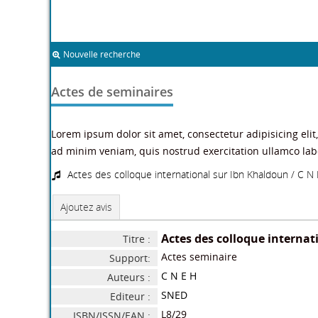
Nouvelle recherche
Actes de seminaires
Lorem ipsum dolor sit amet, consectetur adipisicing eli
ad minim veniam, quis nostrud exercitation ullamco lab
Actes des colloque international sur Ibn Khaldoun
/
C N 
Ajoutez avis
Actes des colloque internat
Titre :
Actes seminaire
Support:
C N E H
Auteurs :
SNED
Editeur :
L8/29
ISBN/ISSN/EAN :