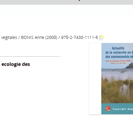
rieure
iversitaires
sation
Disponibilité
que globale :
Le classement Méthode de
Thesauruseconomie 
 21 dans les
classement pour l'entreprise
/
bliotheques
/
Brodeur André