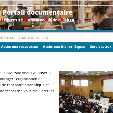
Portail documentaire
U
niversité
M
ohamed
K
hider
B
iskra
Accès aux ressources
Accès aux bibliothèques
Services aux 
l'université vise a valoriser la
ourager l'organisation de
e de rencontre scientifique et
x de recherche.Vous trouverez les