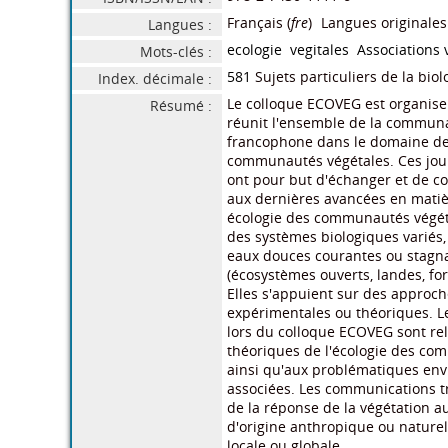
(France) / 978-2-900177-38-9
SCHOPFEL Joachim
ZEGHMO
(France) / 978-
Peut-être aimerez-vous
Actes du troisiemei congrés
Exercices corrigés de
d'histoire et de la civilisation du
thermochim
Magreb
/
Université d'Oran
M Bettahr, P Lzar,
/ L8/388
Actes du troisiemei congrés d'histoire et de la civilisati
Ajoutez avis
Actes du troisiemei congrés 
Titre :
civilisation du Magreb