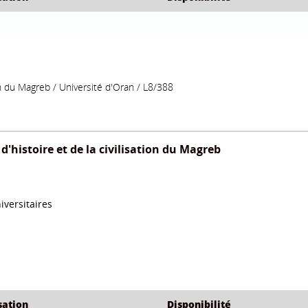
ILISATION ET
Les actes de parole et
Actes du troi
 978-2-7592-
l'enseignement/apprentissage de
d'histoire et de la
2055-7
l'oral en FLE pour le
developpement d'une
Uni
competence communicative
/
Hanene Henouda
(2014)
l'enseinement superieure
/ L8/53
universitaire