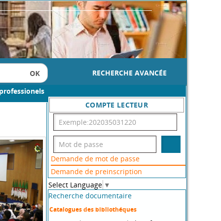
RECHERCHE AVANCÉE
professionels
COMPTE LECTEUR
Demande de mot de passe
Demande de preinscription
Select Language
▼
Recherche documentaire
Catalogues des bibliothéques