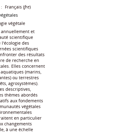
/BOUKACEM-
/ L8/552
URI Cherifa
2-7654-1421-6
 CB 1 et CB 2
Equations de la physique
El-Qaçba,Ze
ie et chimie
mathematique appliquees
/
d'Alger,autrefois .
organique
/
BADDARI.K/ABBASSOV.A
 S Monteverdi
(Alger) / 978-9961-0-1290-1
M'HAMSA
(ALGER)
(alger) / 978
on du Magreb
/
Université d'Oran
/ L8/388
d'histoire et de la