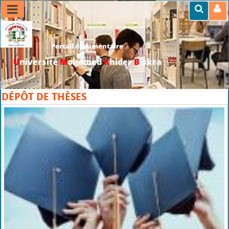
Portail documentaire
U
niversité
M
ohamed
K
hider
B
iskra
>>
Accueil
>
Flash infos
DÉPÔT DE THÈSES