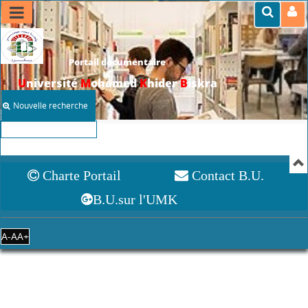
Portail documentaire
U
niversité
M
ohamed
K
hider
B
iskra
Nouvelle recherche
Select Language
▼
Charte Portail
Contact B.U.
B.U.sur l'UMK
A-
A
A+