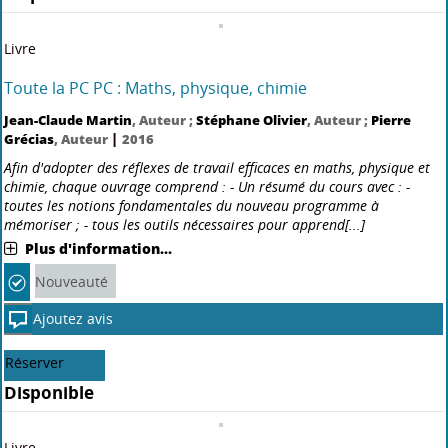
Livre
Maths : PSI PSI le tout-en-1
|
Jean-Claude Martin
, Auteur ;
Léa Blanc-Centi
, Auteur
2014
Chaque ouvrage de la collection Le tout-en-1 comprend : - L'essentiel
du cours Le cours en questions pour apprendre et comprendre, sous
forme résumée, les points fondamentaux à retenir. - Les savoir-faire
clés Des exercices types anal[...]
Plus d'information...
Nouveauté
Ajoutez avis
Réserver