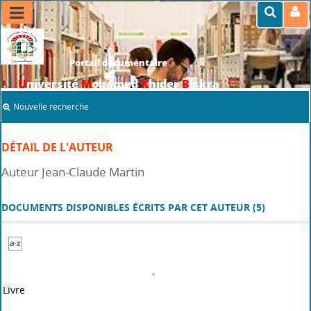
Portail documentaire
U
niversité
M
ohamed
K
hider
B
iskra
Nouvelle recherche
DÉTAIL DE L'AUTEUR
Auteur Jean-Claude Martin
DOCUMENTS DISPONIBLES ÉCRITS PAR CET AUTEUR (
5
)