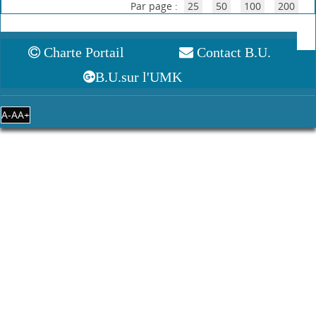
Afin d'adopter des réflexes de travail efficaces en maths, physique et
chimie, chaque ouvrage comprend : - Un résumé du cours avec : -
toutes les notions fondamentales du nouveau programme à
mémoriser ; - tous les outils nécessaires pour apprend[...]
Plus d'information...
Nouveauté
Ajoutez avis
Réserver
Disponible