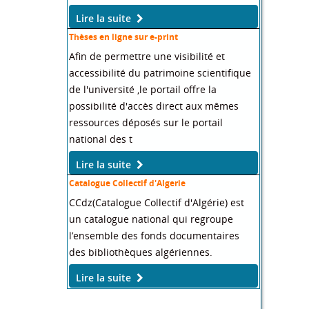
Lire la suite
Brève 1
Lorem ipsum dolor sit amet, consectetur
adipisicing elit, sed do eiusmod tempor
incididunt ut labore et dolore magna
aliqua.
Exemple de lien
Système National Documentation
Le Système National de Documentation
en Ligne est un portail documentaire
permettant l’accès a la documentation
électronique nationale et internationale.
Lire la suite
Thèses en ligne sur e-print
Afin de permettre une visibilité et
accessibilité du patrimoine scientifique
de l'université ,le portail offre la