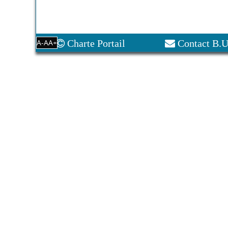
A-
A
A+
Charte Portail
Contact B.U