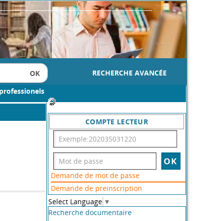
RECHERCHE AVANCÉE
professionels
affiner
Résultat par supports
Livre
[1]
Résultat par spécialité
Architecture
[1]
Langue de publication