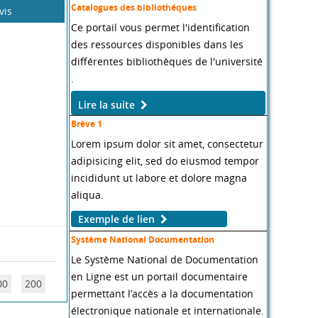
Français
[1]
vis
COMPTE LECTEUR
Demande de mot de passe
Demande de preinscription
Select Language
▼
Recherche documentaire
Catalogues des bibliothéques
Ce portail vous permet l'identification
des ressources disponibles dans les
différentes bibliothèques de l'université
00
200
.