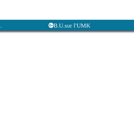
.
B.U.sur l'UMK