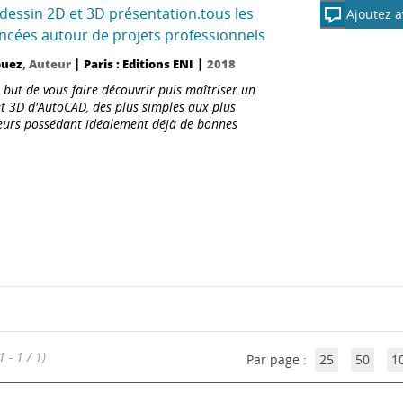
dessin 2D et 3D présentation.tous les
Ajoutez a
vancées autour de projets professionnels
|
|
ouez
, Auteur
Paris : Editions ENI
2018
but de vous faire découvrir puis maîtriser un
 3D d'AutoCAD, des plus simples aux plus
cteurs possédant idéalement déjà de bonnes
1 - 1 / 1)
Par page :
25
50
1