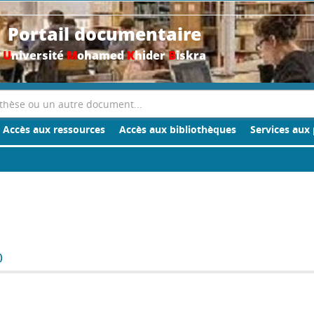
Portail documentaire
U
niversité
M
ohamed
K
hider
B
iskra
Accès aux ressources
Accès aux bibliothèques
Services aux 
)